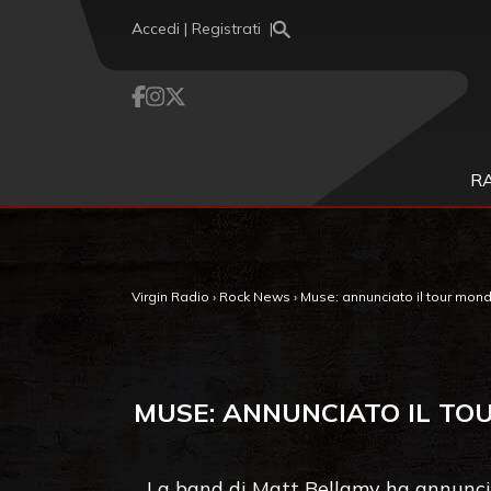
Vai al contenuto
Accedi | Registrati
R
Virgin Radio
›
Rock News
›
Muse: annunciato il tour mondi
MUSE: ANNUNCIATO IL TOU
La band di Matt Bellamy ha annunciat