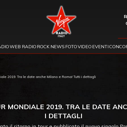
Virgin Radio
R
ADIO
WEB RADIO
ROCK NEWS
FOTO
VIDEO
EVENTI
CONCOR
ale 2019. Tra le date anche Milano e Roma! Tutti i dettagli
R MONDIALE 2019. TRA LE DATE AN
I DETTAGLI
o il ritorno in tour e pubblicato il nuovo singolo P