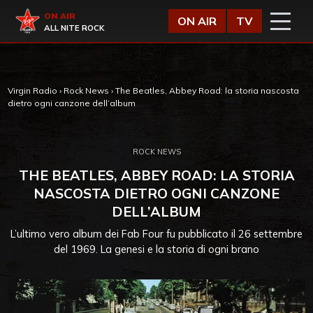
Vai al contenuto
Virgin Radio
ON AIR
ON AIR
TV
ALL NITE ROCK
Virgin Radio
›
Rock News
›
The Beatles, Abbey Road: la storia nascosta
dietro ogni canzone dell’album
ROCK NEWS
THE BEATLES, ABBEY ROAD: LA STORIA
NASCOSTA DIETRO OGNI CANZONE
DELL’ALBUM
L’ultimo vero album dei Fab Four fu pubblicato il 26 settembre
del 1969. La genesi e la storia di ogni brano