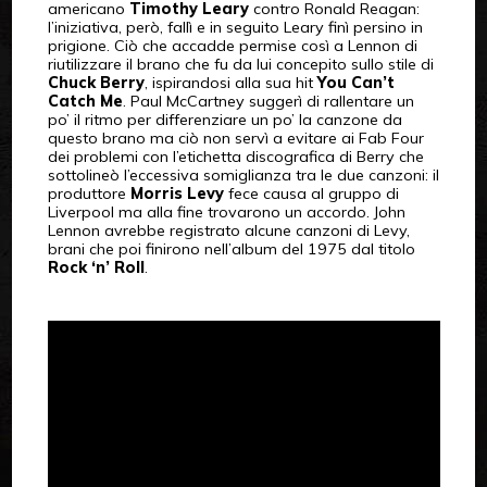
americano
Timothy Leary
contro Ronald Reagan:
l’iniziativa, però, fallì e in seguito Leary finì persino in
prigione. Ciò che accadde permise così a Lennon di
riutilizzare il brano che fu da lui concepito sullo stile di
Chuck Berry
, ispirandosi alla sua hit
You Can’t
Catch Me
. Paul McCartney suggerì di rallentare un
po’ il ritmo per differenziare un po’ la canzone da
questo brano ma ciò non servì a evitare ai Fab Four
dei problemi con l’etichetta discografica di Berry che
sottolineò l’eccessiva somiglianza tra le due canzoni: il
produttore
Morris Levy
fece causa al gruppo di
Liverpool ma alla fine trovarono un accordo. John
Lennon avrebbe registrato alcune canzoni di Levy,
brani che poi finirono nell’album del 1975 dal titolo
Rock ‘n’ Roll
.