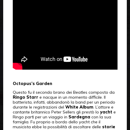
Octopus’s Garden
Questo fu il secondo brano dei Beatles composto da
Ringo Starr
e nacque in un momento difficile. Il
batterista, infatti, abbandonò la band per un periodo
durante le registrazioni del
White Album
. L’attore e
cantante britannico Peter Sellers gli prestò lo
yacht
e
Ringo partì per un viaggio in
Sardegna
con la sua
famiglia. Fu proprio a bordo dello yacht che il
musicista ebbe la possibilità di ascoltare delle
storie