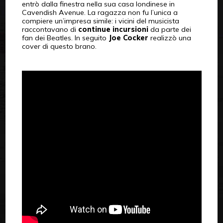
entrò dalla finestra nella sua casa londinese in
Cavendish Avenue. La ragazza non fu l’unica a
compiere un’impresa simile: i vicini del musicista
raccontavano di
continue incursioni
da parte dei
fan dei Beatles. In seguito
Joe Cocker
realizzò una
cover di questo brano.