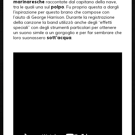
marinaresche
raccontate dal capitano della nave,
tra le quali una sul
polpo
. Fu proprio questa a dargli
l’ispirazione per questo brano che compose con
l’aiuto di George Harrison. Durante la registrazione
della canzone la band utilizzò anche degli “effetti
speciali” con degli strumenti particolari per ottenere
un suono simile a un gorgoglio e per far sembrare che
loro suonassero
sott’acqua
.