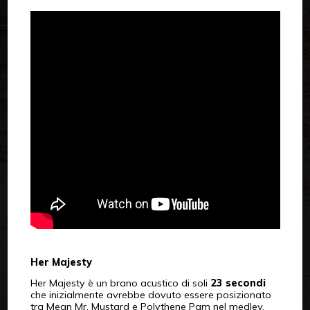
Her Majesty
Her Majesty è un brano acustico di soli
23 secondi
che inizialmente avrebbe dovuto essere posizionato
tra Mean Mr. Mustard e Polythene Pam nel medley.