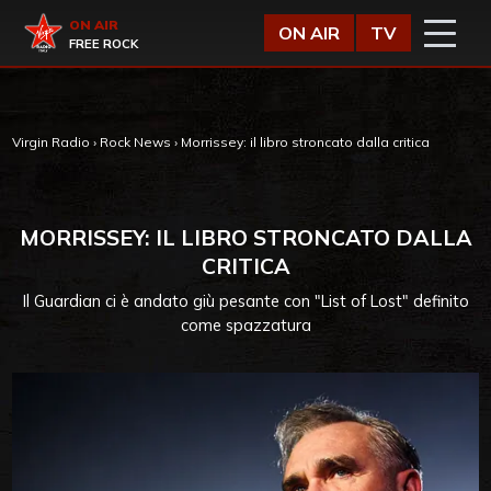
Vai al contenuto
Virgin Radio
ON AIR
ON AIR
TV
FREE ROCK
Virgin Radio
›
Rock News
›
Morrissey: il libro stroncato dalla critica
MORRISSEY: IL LIBRO STRONCATO DALLA
CRITICA
Il Guardian ci è andato giù pesante con "List of Lost" definito
come spazzatura