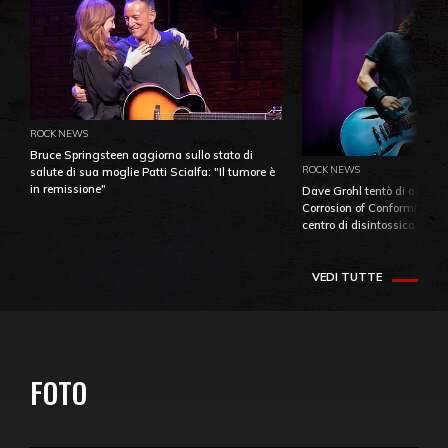
ROCK NEWS
Bruce Springsteen aggiorna sullo stato di
ROCK NEWS
salute di sua moglie Patti Scialfa: "Il tumore è
in remissione"
Dave Grohl tentò di aiutare
Corrosion of Conformity fino
centro di disintossicazione
VEDI TUTTE
FOTO