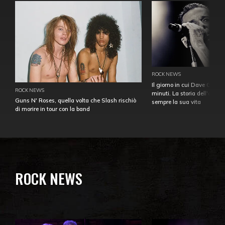
ROCK NEWS
Il giorno in cui Dave Gahan
ROCK NEWS
minuti. La storia dell'over
Guns N' Roses, quella volta che Slash rischiò
sempre la sua vita
di morire in tour con la band
ROCK NEWS