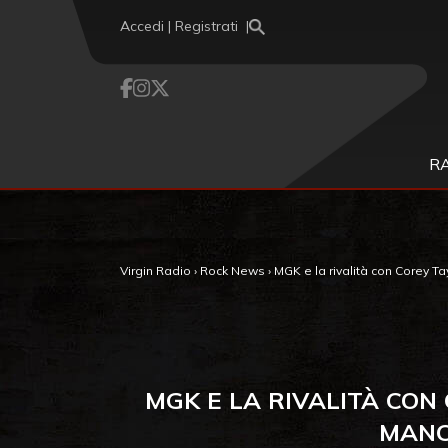
Vai al contenuto
Accedi | Registrati
R
Virgin Radio
›
Rock News
›
MGK e la rivalità con Corey Tay
MGK E LA RIVALITÀ CON
MANC