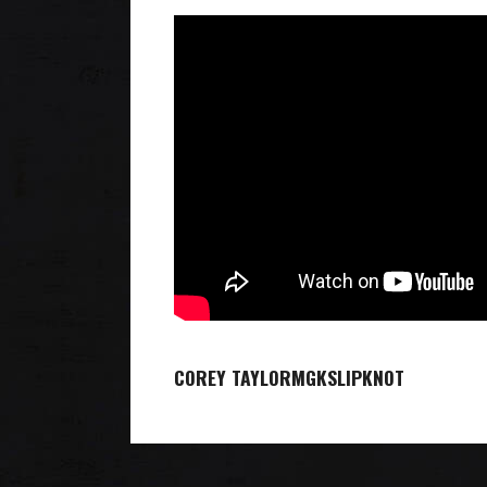
COREY TAYLOR
MGK
SLIPKNOT