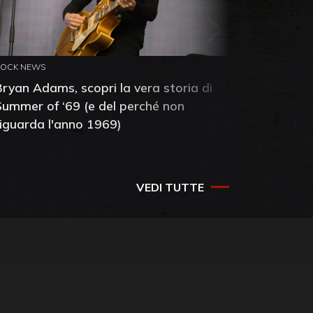
ROCK NEWS
ROCK NEW
Bryan Adams, scopri la vera storia di
Anthony 
Summer of ‘69 (e del perché non
mia amic
riguarda l'anno 1969)
VEDI TUTTE