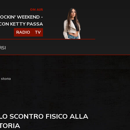
ON AIR
OCKIN' WEEKEND -
CON KETTY PASSA
RADIO
TV
SI
 storia
LO SCONTRO FISICO ALLA
TORIA