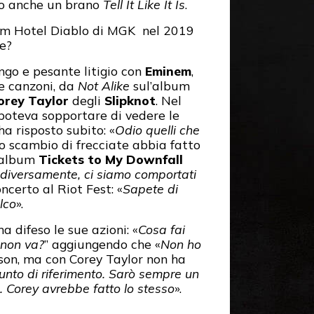
ndo anche un brano
Tell It Like It Is
.
um Hotel Diablo di MGK nel 2019
me?
ungo e pesante litigio con
Eminem
,
e canzoni, da
Not Alike
sul’album
orey Taylor
degli
Slipknot
. Nel
 poteva sopportare di vedere le
ha risposto subito: «
Odio quelli che
 lo scambio di frecciate abbia fatto
l’album
Tickets to My Downfall
diversamente, ci siamo comportati
certo al Riot Fest: «
Sapete di
lco
».
a difeso le sue azioni: «
Cosa fai
 non va?
” aggiungendo che «
Non ho
lson, ma con Corey Taylor non ha
unto di riferimento. Sarò sempre un
. Corey avrebbe fatto lo stesso
».