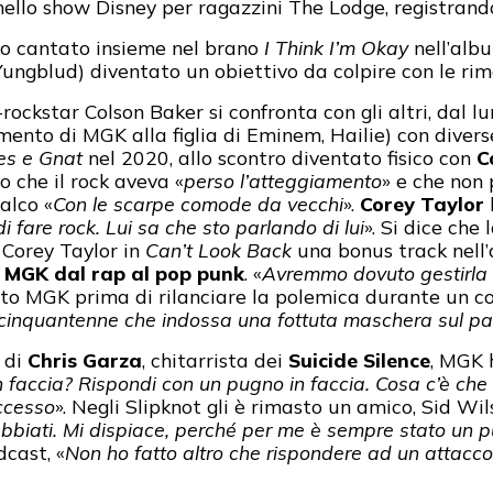
 nello show Disney per ragazzini The Lodge, registra
no cantato insieme nel brano
I Think I’m Okay
nell’alb
Yungblud) diventato un obiettivo da colpire con le ri
rockstar Colson Baker si confronta con gli altri, dal l
ento di MGK alla figlia di Eminem, Hailie) con divers
es e Gnat
nel 2020, allo scontro diventato fisico con
C
 che il rock aveva «
perso l’atteggiamento
» e che non
alco «
Con le scarpe comode da vecchi
».
Corey Taylor
i fare rock. Lui sa che sto parlando di lui
». Si dice che
 Corey Taylor in
Can’t Look Back
una bonus track nel
i
MGK
dal rap al pop punk
. «
Avremmo dovuto gestirla 
to MGK prima di rilanciare la polemica durante un con
 cinquantenne che indossa una fottuta maschera sul pa
 di
Chris Garza
, chitarrista dei
Suicide Silence
, MGK h
n faccia? Rispondi con un pugno in faccia. Cosa c’è che
ccesso
». Negli Slipknot gli è rimasto un amico, Sid Wi
abbiati. Mi dispiace, perché per me è sempre stato un p
dcast, «
Non ho fatto altro che rispondere ad un attacco