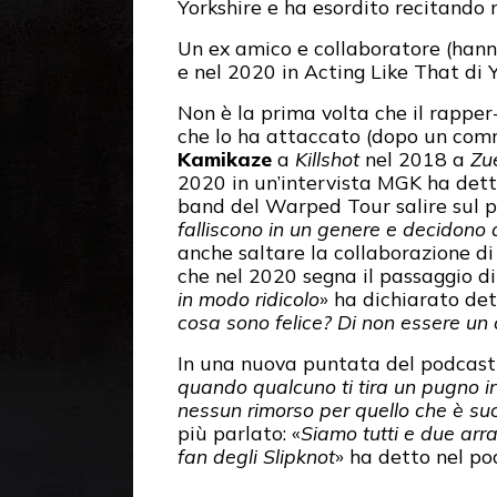
Yorkshire e ha esordito recitando
Un ex amico e collaboratore (han
e nel 2020 in Acting Like That di 
Non è la prima volta che il rapper-
che lo ha attaccato (dopo un comm
Kamikaze
a
Killshot
nel 2018 a
Zu
2020 in un’intervista MGK ha detto
band del Warped Tour salire sul p
falliscono in un genere e decidono d
anche saltare la collaborazione di
che nel 2020 segna il passaggio d
in modo ridicolo
» ha dichiarato det
cosa sono felice? Di non essere un
In una nuova puntata del podcast
quando qualcuno ti tira un pugno i
nessun rimorso per quello che è su
più parlato: «
Siamo tutti e due arr
fan degli Slipknot
» ha detto nel po