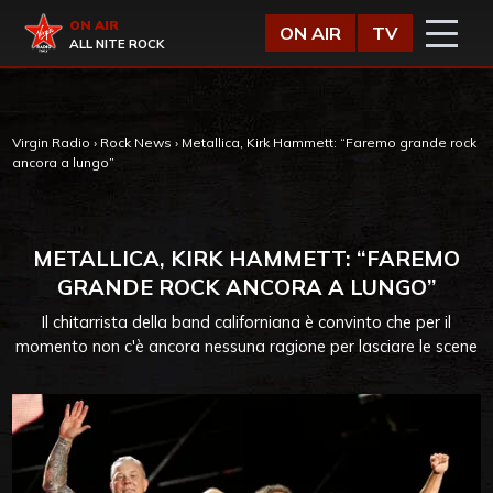
Vai al contenuto
Virgin Radio
ON AIR
ON AIR
TV
ALL NITE ROCK
Virgin Radio
›
Rock News
›
Metallica, Kirk Hammett: “Faremo grande rock
ancora a lungo”
METALLICA, KIRK HAMMETT: “FAREMO
GRANDE ROCK ANCORA A LUNGO”
Il chitarrista della band californiana è convinto che per il
momento non c'è ancora nessuna ragione per lasciare le scene