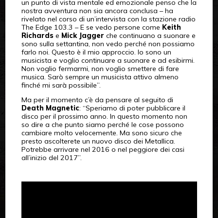
un punto di vista mentale ed emozionale penso che la
nostra avventura non sia ancora conclusa – ha
rivelato nel corso di un’intervista con la stazione radio
The Edge 103.3 – E se vedo persone come
Keith
Richards
e
Mick Jagger
che continuano a suonare e
sono sulla settantina, non vedo perché non possiamo
farlo noi. Questo è il mio approccio. Io sono un
musicista e voglio continuare a suonare e ad esibirmi.
Non voglio fermarmi, non voglio smettere di fare
musica. Sarò sempre un musicista attivo almeno
finché mi sarà possibile”.
Ma per il momento c’è da pensare al seguito di
Death Magnetic
: “Speriamo di poter pubblicare il
disco per il prossimo anno. In questo momento non
so dire a che punto siamo perché le cose possono
cambiare molto velocemente. Ma sono sicuro che
presto ascolterete un nuovo disco dei Metallica.
Potrebbe arrivare nel 2016 o nel peggiore dei casi
all’inizio del 2017”.