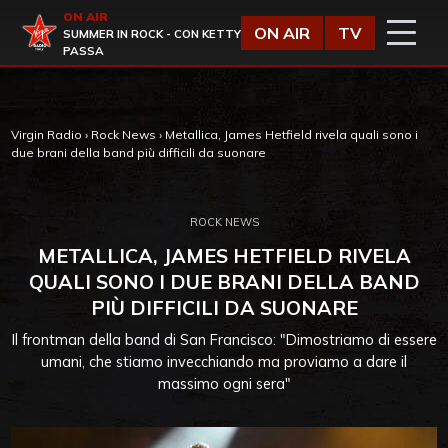
Vai al contenuto
ON AIR
Virgin Radio
ON AIR
TV
SUMMER IN ROCK - CON KETTY
PASSA
Virgin Radio
›
Rock News
›
Metallica, James Hetfield rivela quali sono i
due brani della band più difficili da suonare
ROCK NEWS
METALLICA, JAMES HETFIELD RIVELA
QUALI SONO I DUE BRANI DELLA BAND
PIÙ DIFFICILI DA SUONARE
Il frontman della band di San Francisco: "Dimostriamo di essere
umani, che stiamo invecchiando ma proviamo a dare il
massimo ogni sera"