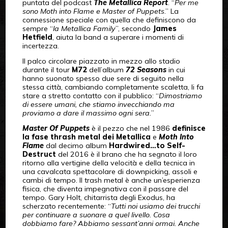
puntata del podcast
The Metallica Report
. “
Per me
sono Moth into Flame e Master of Puppets
.” La
connessione speciale con quella che definiscono da
sempre “
la Metallica Family
”, secondo
James
Hetfield
, aiuta la band a superare i momenti di
incertezza.
Il palco circolare piazzato in mezzo allo stadio
durante il tour
M72
dell’album
72 Seasons
in cui
hanno suonato spesso due sere di seguito nella
stessa città, cambiando completamente scaletta, li fa
stare a stretto contatto con il pubblico: “
Dimostriamo
di essere umani, che stiamo invecchiando ma
proviamo a dare il massimo ogni sera.
”
Master Of Puppets
è il pezzo che nel 1986
definisce
la fase thrash metal dei Metallica
e
Moth Into
Flame
dal decimo album
Hardwired…to Self-
Destruct
del 2016 è il brano che ha segnato il loro
ritorno alla vertigine della velocità e della tecnica in
una cavalcata spettacolare di downpicking, assoli e
cambi di tempo. Il trash metal è anche un’esperienza
fisica, che diventa impegnativa con il passare del
tempo. Gary Holt, chitarrista degli Exodus, ha
scherzato recentemente: “
Tutti noi usiamo dei trucchi
per continuare a suonare a quel livello. Cosa
dobbiamo fare? Abbiamo sessant’anni ormai. Anche