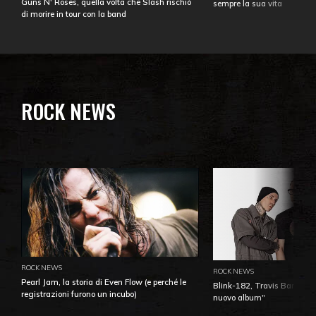
Guns N' Roses, quella volta che Slash rischiò
sempre la sua vita
di morire in tour con la band
ROCK NEWS
ROCK NEWS
ROCK NEWS
Pearl Jam, la storia di Even Flow (e perché le
Blink-182, Travis Barker: 
registrazioni furono un incubo)
nuovo album"