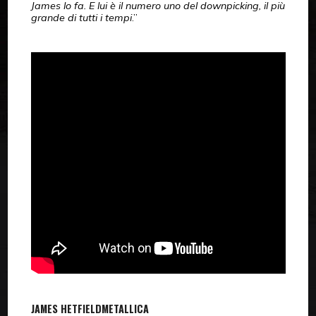
James lo fa. E lui è il numero uno del downpicking, il più
grande di tutti i tempi
.”
JAMES HETFIELD
METALLICA