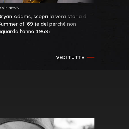
ROCK NEWS
ROCK NEW
Bryan Adams, scopri la vera storia di
Anthony 
Summer of ‘69 (e del perché non
mia amic
riguarda l'anno 1969)
VEDI TUTTE