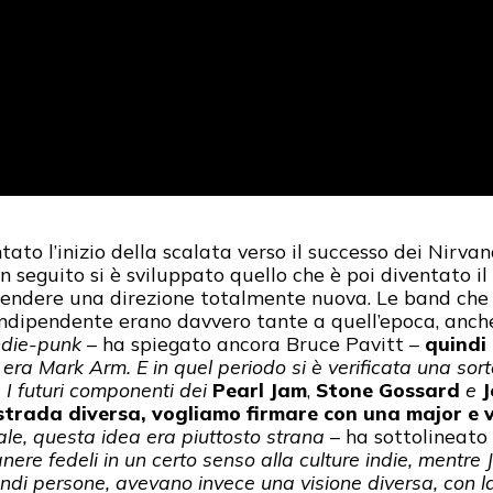
ntato l’inizio della scalata verso il successo dei Nirv
n seguito si è sviluppato quello che è poi diventato i
rendere una direzione totalmente nuova. Le band che
dipendente erano davvero tante a quell’epoca, anche 
ndie-punk
– ha spiegato ancora Bruce Pavitt –
quindi 
era Mark Arm. E in quel periodo si è verificata una sort
.
I futuri componenti dei
Pearl Jam
,
Stone Gossard
e
J
trada diversa, vogliamo firmare con una major e v
ale, questa idea era piuttosto strana
– ha sottolineato
anere fedeli in un certo senso alla culture indie, mentre
andi persone, avevano invece una visione diversa, con la