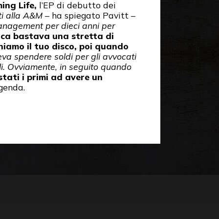
ing Life,
l’EP di debutto dei
ti alla A&M
– ha spiegato Pavitt –
 management per dieci anni per
oca bastava una stretta di
chiamo il tuo disco, poi quando
eva spendere soldi per gli avvocati
rli. Ovviamente, in seguito quando
tati i primi ad avere un
ggenda.