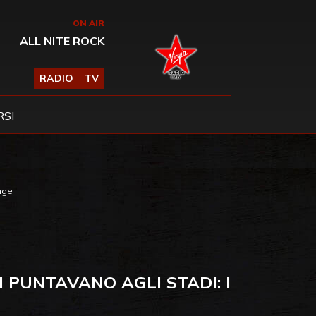
ON AIR
ALL NITE ROCK
RADIO
TV
SI
unge
 PUNTAVANO AGLI STADI: I
E