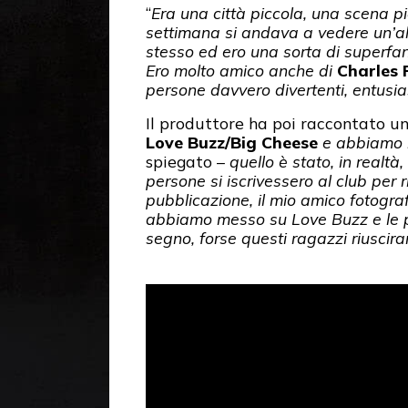
“
Era una città piccola, una scena p
settimana si andava a vedere un’alt
stesso ed ero una sorta di superfan
Ero molto amico anche di
Charles 
persone davvero divertenti, entusia
Il produttore ha poi raccontato un
Love Buzz/Big Cheese
e abbiamo r
spiegato –
quello è stato, in realt
persone si iscrivessero al club per r
pubblicazione, il mio amico fotogra
abbiamo messo su Love Buzz e le per
segno, forse questi ragazzi riuscir