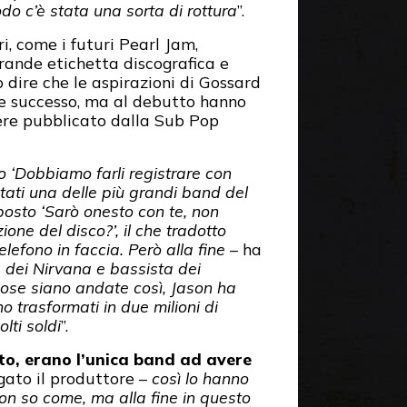
do c’è stata una sorta di rottura
”.
i, come i futuri Pearl Jam,
grande etichetta discografica e
 dire che le aspirazioni di Gossard
e successo, ma al debutto hanno
ssere pubblicato dalla Sub Pop
 ‘Dobbiamo farli registrare con
tati una delle più grandi band del
posto ‘Sarò onesto con te, non
one del disco?’, il che tradotto
elefono in faccia. Però alla fine
– ha
a dei Nirvana e bassista dei
cose siano andate così, Jason ha
o trasformati in due milioni di
lti soldi
”.
to, erano l’unica band ad avere
gato il produttore –
così lo hanno
 Non so come, ma alla fine in questo