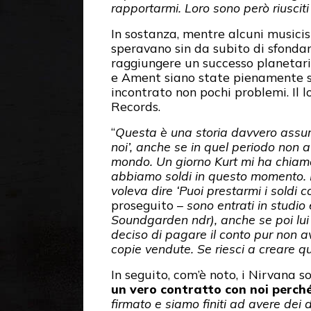
rapportarmi. Loro sono però riuscit
In sostanza, mentre alcuni musicist
speravano sin da subito di sfondare
raggiungere un successo planetario
e Ament siano state pienamente s
incontrato non pochi problemi. Il 
Records.
“
Questa è una storia davvero ass
noi’, anche se in quel periodo non
mondo. Un giorno Kurt mi ha chiamat
abbiamo soldi in questo momento. Pe
voleva dire ‘Puoi prestarmi i soldi cos
proseguito –
sono entrati in studio 
Soundgarden ndr), anche se poi lui
deciso di pagare il conto pur non av
copie vendute. Se riesci a creare q
In seguito, com’è noto, i Nirvana so
un vero contratto con noi perché 
firmato e siamo finiti ad avere dei d