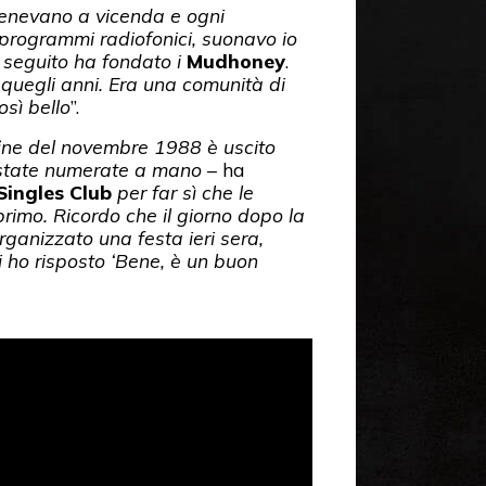
tenevano a vicenda e ogni
 programmi radiofonici, suonavo io
 seguito ha fondato i
Mudhoney
.
 quegli anni. Era una comunità di
osì bello
”.
fine del novembre 1988 è uscito
 state numerate a mano
– ha
Singles Club
per far sì che le
 primo. Ricordo che il giorno dopo la
ganizzato una festa ieri sera,
i ho risposto ‘Bene, è un buon