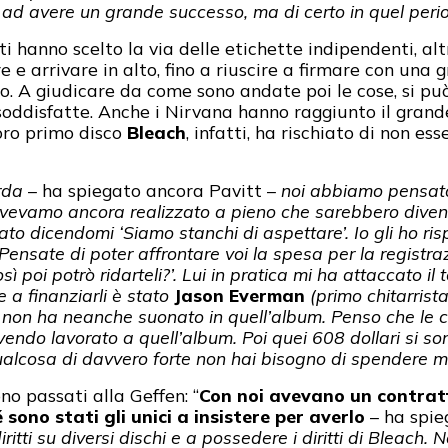
i ad avere un grande successo, ma di certo in quel perio
i hanno scelto la via delle etichette indipendenti, altr
 e arrivare in alto, fino a riuscire a firmare con una 
. A giudicare da come sono andate poi le cose, si può
oddisfatte. Anche i Nirvana hanno raggiunto il grand
loro primo disco
Bleach
, infatti, ha rischiato di non e
urda
– ha spiegato ancora Pavitt –
noi abbiamo pensato
 avevamo ancora realizzato a pieno che sarebbero diven
o dicendomi ‘Siamo stanchi di aspettare’. Io gli ho ris
nsate di poter affrontare voi la spesa per la registrazi
ì poi potrò ridarteli?’.
Lui in pratica mi ha attaccato il t
e a finanziarli è stato
Jason Everman
(primo chitarrist
 non ha neanche suonato in quell’album. Penso che le 
endo lavorato a quell’album. Poi quei 608 dollari si son
ualcosa di davvero forte non hai bisogno di spendere mo
no passati alla Geffen: “
Con noi avevano un contrat
sono stati gli unici a insistere per averlo
– ha spie
iritti su diversi dischi e a possedere i diritti di Bleach.