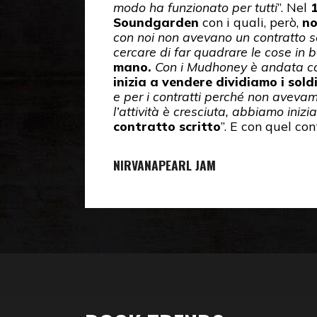
modo ha funzionato per tutti
”. Nel
Soundgarden
con i quali, però,
no
con noi non avevano un contratto scr
cercare di far quadrare le cose in b
mano.
Con i Mudhoney è andata cos
inizia a vendere dividiamo i soldi
e per i contratti perché non avevam
l’attività è cresciuta, abbiamo inizia
contratto scritto
”. E con quel co
NIRVANA
PEARL JAM