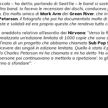
iccola
– ha detto, parlando di Seattle –
le band si sos
ra band. Io facevo le recensioni dei dischi, conducevo
. Ero molto amico di
Mark Arm
dei
Green River
,
che in
Peterson
,
il fotografo che poi ha documentato molto di
ste e solidali ed era proprio questo che rendeva tutto c
 aneddoto relativo all’esordio dei
Nirvana
: “
Verso la 
ealizzato un’edizione limitata di 1000 copie che sono
à, l’inizio di un progetto che abbiamo chiamato
Sub Pop 
icevere dei singoli in edizione limitata. Quello è stato il
fo Charles Peterson mi ha chiamato e mi ha detto ‘Ho or
sone poi continuavano a metterla a ripetizione’. Io gl
anno a sfondare’
”.