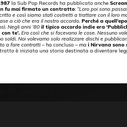
1987
la Sub Pop Records ha pubblicato anche
Scream
n fu mai firmato un contratto
:
“Loro poi sono passa
itto e così siamo stati costretti a trattare con il loro
ase a ciò che era il nostro accordo.
Perché a quell’ep
ì. Negli anni ’80
il tipico accordo indie era ‘Pubbli
 con te’.
Era così che si facevano le cose. Nessuno vol
o soldi. Noi volevamo solo realizzare dischi e pubblica
to a fare contratti
– ha concluso –
ma
i Nirvana sono s
ntratto è iniziata una storia destinata a diventare le