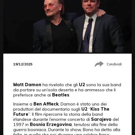
19/12/2025
Condividi
Matt Damon
ha rivelato che gli
U2
sono la sua band
da portare su un’isola deserta e ha ammesso che li
preferisce anche ai
Beatles
.
Insieme a
Ben Affleck
, Damon è stato uno dei
produttori del documentario sugli
U2
“
Kiss The
Future
”. Il film ripercorre la storia della band
irlandese durante l’enorme concerto di
Sarajevo
del
1997 in
Bosnia
Erzegovina
, tenutosi alla fine della
guerra bosniaca. Durante lo show, Bono ha detto alla
folla, in quella che poi divenne una celebre frase: