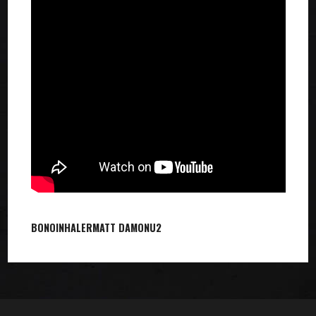
BONO
INHALER
MATT DAMON
U2