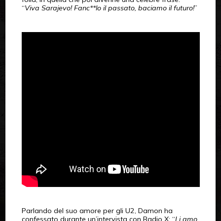
“
Viva Sarajevo! Fanc**lo il passato, baciamo il futuro!
”
Parlando del suo amore per gli U2, Damon ha
confessato durante un’intervista con Radio X: “
Li amo,