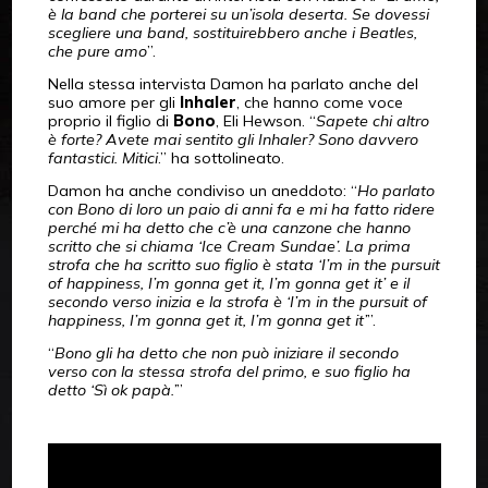
è la band che porterei su un’isola deserta. Se dovessi
scegliere una band, sostituirebbero anche i Beatles,
che pure amo
”.
Nella stessa intervista Damon ha parlato anche del
suo amore per gli
Inhaler
, che hanno come voce
proprio il figlio di
Bono
, Eli Hewson. “
Sapete chi altro
è forte? Avete mai sentito gli Inhaler? Sono davvero
fantastici. Mitici
.” ha sottolineato.
Damon ha anche condiviso un aneddoto: “
Ho parlato
con Bono di loro un paio di anni fa e mi ha fatto ridere
perché mi ha detto che c’è una canzone che hanno
scritto che si chiama ‘Ice Cream Sundae’. La prima
strofa che ha scritto suo figlio è stata ‘I’m in the pursuit
of happiness, I’m gonna get it, I’m gonna get it’ e il
secondo verso inizia e la strofa è ‘I’m in the pursuit of
happiness, I’m gonna get it, I’m gonna get it’
”.
“
Bono gli ha detto che non può iniziare il secondo
verso con la stessa strofa del primo, e suo figlio ha
detto ‘Sì ok papà.’
”