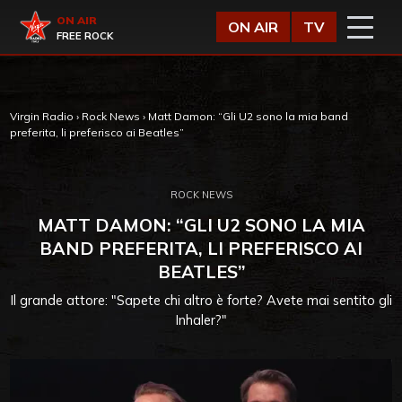
Vai al contenuto
Virgin Radio
ON AIR
ON AIR
TV
FREE ROCK
Virgin Radio
›
Rock News
›
Matt Damon: “Gli U2 sono la mia band
preferita, li preferisco ai Beatles”
ROCK NEWS
MATT DAMON: “GLI U2 SONO LA MIA
BAND PREFERITA, LI PREFERISCO AI
BEATLES”
Il grande attore: "Sapete chi altro è forte? Avete mai sentito gli
Inhaler?"