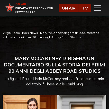
Vai al contenuto
ON AIR
Virgin Radio
ON AIR
TV
BREAKFAST IN ROCK - CON
KETTY PASSA
Virgin Radio
›
Rock News
›
Mary McCartney dirigerà un documentario
sulla storia dei primi 90 anni degli Abbey Road Studios
MARY MCCARTNEY DIRIGERÀ UN
DOCUMENTARIO SULLA STORIA DEI PRIMI
90 ANNI DEGLI ABBEY ROAD STUDIOS
La figlia di Paul e Linda McCartney realizzerà il documentario
dal titolo If These Walls Could Sing