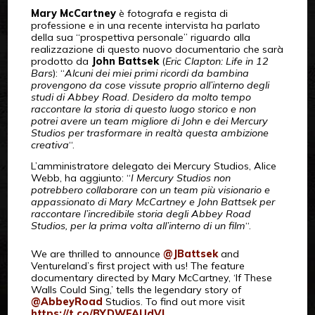
Mary McCartney
è fotografa e regista di
professione e in una recente intervista ha parlato
della sua “prospettiva personale” riguardo alla
realizzazione di questo nuovo documentario che sarà
prodotto da
John Battsek
(
Eric Clapton: Life in 12
Bars
): “
Alcuni dei miei primi ricordi da bambina
provengono da cose vissute proprio all’interno degli
studi di Abbey Road. Desidero da molto tempo
raccontare la storia di questo luogo storico e non
potrei avere un team migliore di John e dei Mercury
Studios per trasformare in realtà questa ambizione
creativa
“.
L’amministratore delegato dei Mercury Studios, Alice
Webb, ha aggiunto: “
I Mercury Studios non
potrebbero collaborare con un team più visionario e
appassionato di Mary McCartney e John Battsek per
raccontare l’incredibile storia degli Abbey Road
Studios, per la prima volta all’interno di un film
“.
We are thrilled to announce
@JBattsek
and
Ventureland’s first project with us! The feature
documentary directed by Mary McCartney, ‘If These
Walls Could Sing,’ tells the legendary story of
@AbbeyRoad
Studios. To find out more visit
https://t.co/BYDWFAUdVL