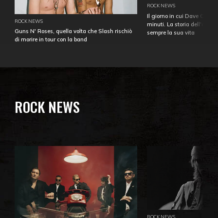
ROCK NEWS
Il giorno in cui Dave Gahan
ROCK NEWS
minuti. La storia dell'over
Guns N' Roses, quella volta che Slash rischiò
sempre la sua vita
di morire in tour con la band
ROCK NEWS
ROCK NEWS