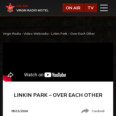
Vai al contenuto
Virgin Radio
ON AIR
ON AIR
TV
VIRGIN RADIO MOTEL
Virgin Radio
›
Video Webradio
›
Linkin Park – Over Each Other
LINKIN PARK – OVER EACH OTHER
05/11/2024
Condividi