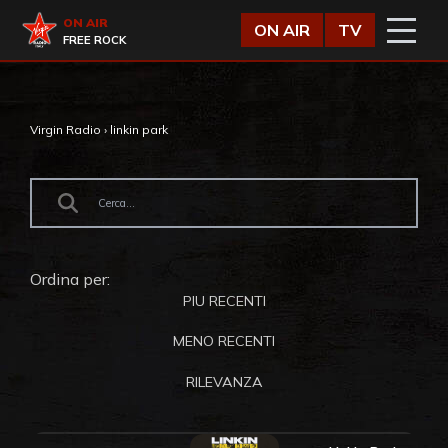
Vai al contenuto
Virgin Radio
ON AIR
ON AIR
TV
FREE ROCK
Virgin Radio
›
linkin park
Ordina per:
PIU RECENTI
MENO RECENTI
RILEVANZA