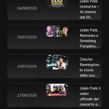
Linkin Park:
Unshatter –
04/08/2026
Al cinema
dal 30
settembre al
3 ottobre. In
Linkin Park,
uscita
Ramones e
30/07/2026
l’album live
Smashing
“Unshatter
Pumpkins
(Live in São
avranno la
Paulo)” il 25
loro stella
Chester
settembre
sulla
Bennington,
20/07/2026
Hollywood
la storia
Walk of
della sua
Fame. Tutti i
adolescenza.
dettagli
Il padre:
Linkin Park: il
“non riesco
video
27/06/2026
più ad
ufficiale del
ascoltare le
concerto a
sue canzoni”