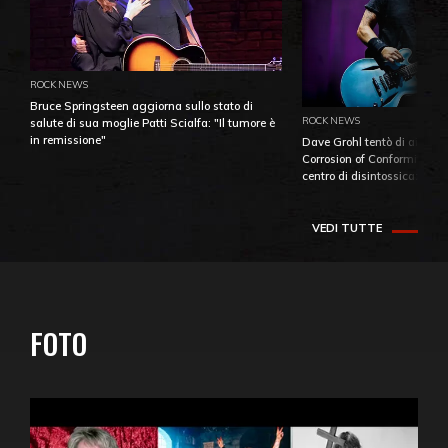
ROCK NEWS
Bruce Springsteen aggiorna sullo stato di
ROCK NEWS
salute di sua moglie Patti Scialfa: "Il tumore è
in remissione"
Dave Grohl tentò di aiutare
Corrosion of Conformity fino
centro di disintossicazione
VEDI TUTTE
FOTO