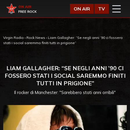
Vai al contenuto
Virgin Radio
ON AIR
ON AIR
TV
FREE ROCK
Virgin Radio
›
Rock News
›
Liam Gallagher: “Se negli anni ’90 ci fossero
stati i social saremmo finiti tutti in prigione”
LIAM GALLAGHER: “SE NEGLI ANNI ’90 CI
FOSSERO STATI I SOCIAL SAREMMO FINITI
TUTTI IN PRIGIONE”
Il rocker di Manchester: "Sarebbero stati anni orribili"