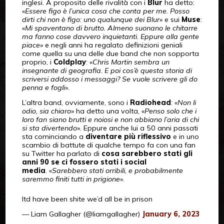
inglesi. A proposito delle rivalità con i
Blur
ha detto:
«
Essere figo è l’unica cosa che conta per me. Posso
dirti chi non è figo: uno qualunque dei Blur
» e sui
Muse
:
«
Mi spaventano di brutto. Almeno suonano le chitarre
ma fanno cose davvero inquietanti. Eppure alla gente
piace
» e negli anni ha regalato definizioni geniali
come quella su una delle due band che non sopporta
proprio, i
Coldplay
: «
Chris Martin sembra un
insegnante di geografia. E poi cos’è questa storia di
scriversi addosso i messaggi? Se vuole scrivere gli do
penna e fogli
».
L’altra band, ovviamente, sono i
Radiohead
: «
Non li
odio, sia chiaro
» ha detto una volta, «
Penso solo che i
loro fan siano brutti e noiosi e non abbiano l’aria di chi
si sta divertendo
». Eppure anche lui a 50 anni passati
sta cominciando a
diventare più riflessivo
e in uno
scambio di battute di qualche tempo fa con una fan
su Twitter ha parlato di
cosa sarebbero stati gli
anni 90 se ci fossero stati i social
media
. «
Sarebbero stati orribili, e probabilmente
saremmo finiti tutti in prigione
».
Itd have been shite we’d all be in prison
— Liam Gallagher (@liamgallagher)
January 6, 2023