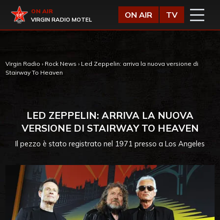
Vai al contenuto
Virgin Radio
ON AIR
ON AIR
TV
VIRGIN RADIO MOTEL
Virgin Radio
›
Rock News
›
Led Zeppelin: arriva la nuova versione di
Stairway To Heaven
LED ZEPPELIN: ARRIVA LA NUOVA
VERSIONE DI STAIRWAY TO HEAVEN
Il pezzo è stato registrato nel 1971 presso a Los Angeles