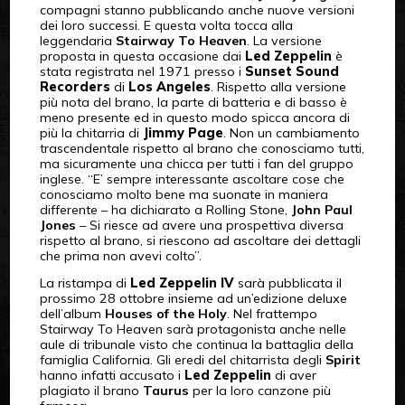
compagni stanno pubblicando anche nuove versioni
dei loro successi. E questa volta tocca alla
leggendaria
Stairway To Heaven
. La versione
proposta in questa occasione dai
Led Zeppelin
è
stata registrata nel 1971 presso i
Sunset Sound
Recorders
di
Los Angeles
. Rispetto alla versione
più nota del brano, la parte di batteria e di basso è
meno presente ed in questo modo spicca ancora di
più la chitarria di
Jimmy Page
. Non un cambiamento
trascendentale rispetto al brano che conosciamo tutti,
ma sicuramente una chicca per tutti i fan del gruppo
inglese. “E’ sempre interessante ascoltare cose che
conosciamo molto bene ma suonate in maniera
differente – ha dichiarato a Rolling Stone,
John Paul
Jones
– Si riesce ad avere una prospettiva diversa
rispetto al brano, si riescono ad ascoltare dei dettagli
che prima non avevi colto”.
La ristampa di
Led Zeppelin IV
sarà pubblicata il
prossimo 28 ottobre insieme ad un’edizione deluxe
dell’album
Houses of the Holy
. Nel frattempo
Stairway To Heaven sarà protagonista anche nelle
aule di tribunale visto che continua la battaglia della
famiglia California. Gli eredi del chitarrista degli
Spirit
hanno infatti accusato i
Led Zeppelin
di aver
plagiato il brano
Taurus
per la loro canzone più