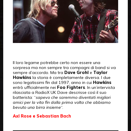
Il loro legame potrebbe certo non essere una
sorpresa ma non sempre tra compagni di band si va
sempre d’accordo. Ma tra
Dave Grohl
e
Taylor
Hawkins
la storia è completamente diversa. I due
sono legatissimi fin dal 1997, anno in cui
Hawkins
entrò ufficialmente nei
Foo Fighters
. In un’intervista
rilasciata a RadioX UK Dave descrisse così il suo
batterista: “
sapevo che saremmo diventati migliori
amici per la vita fin dalla prima volta che abbiamo
bevuto una birra insieme
“.
Axl Rose e Sebastian Bach