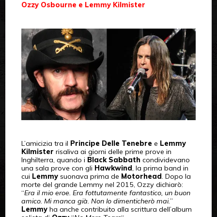
Ozzy Osbourne e Lemmy Kilmister
L’amicizia tra il
Principe Delle Tenebre
e
Lemmy
Kilmister
risaliva ai giorni delle prime prove in
Inghilterra, quando i
Black Sabbath
condividevano
una sala prove con gli
Hawkwind
, la prima band in
cui
Lemmy
suonava prima de
Motorhead
. Dopo la
morte del grande Lemmy nel 2015, Ozzy dichiarò:
“
Era il mio eroe. Era fottutamente fantastico, un buon
amico. Mi manca già. Non lo dimenticherò mai.
”
Lemmy
ha anche contribuito alla scrittura dell’album