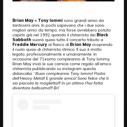
Brian May
e
Tony Iommi
sono grandi amici da
tantissimi anni. In pochi sapevano che i due sono
migliori amici da tempo, ma forse avrebbero potuto
capirlo già nel 1992 quando il chitarrista dei
Black
Sabbath
suonò quasi tutto il concerto tributo a
Freddie Mercury
al fianco di
Brian May
ricoprendo
il ruolo quasi di chitarrista ritmico. Il suo è molto
legato, professionalmente e umanamente. In
occasione del 71esimo compleanno di Tony Iommy,
Brian May inviò le sue camicie come regalo all’amico
chitarrista pubblicando su instagram questa
didascalia: “
Buon compleanno Tony Iommi! Padre
dell’Heavy Metal! E grande amico! Sono felice che ti
sia piaciuta la maglietta!!! In un attimo l’hai fatta
diventare bellissima!!! Bri
”