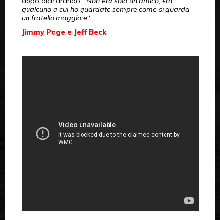
dopo dichiarando: “
Non era solo un amico, era
qualcuno a cui ho guardato sempre come si guarda
un fratello maggiore
“.
Jimmy Page e Jeff Beck