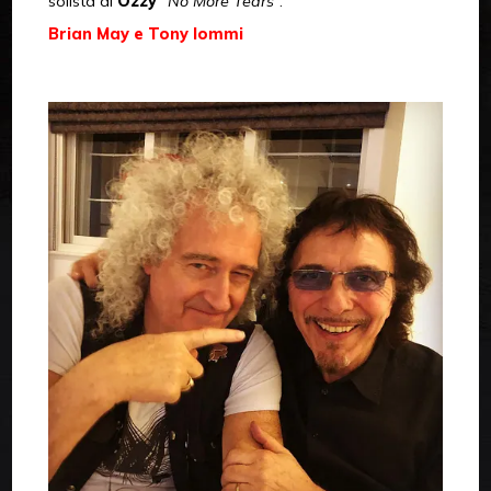
solista di
Ozzy
“
No More Tears
“.
Brian May e Tony Iommi