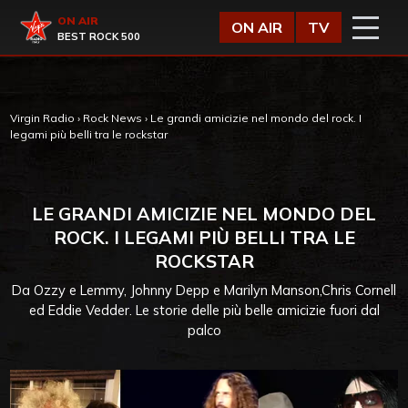
Vai al contenuto
Virgin Radio
ON AIR
ON AIR
TV
BEST ROCK 500
Virgin Radio
›
Rock News
›
Le grandi amicizie nel mondo del rock. I
legami più belli tra le rockstar
LE GRANDI AMICIZIE NEL MONDO DEL
ROCK. I LEGAMI PIÙ BELLI TRA LE
ROCKSTAR
Da Ozzy e Lemmy, Johnny Depp e Marilyn Manson,Chris Cornell
ed Eddie Vedder. Le storie delle più belle amicizie fuori dal
palco