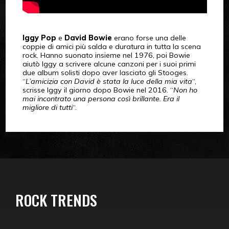
Iggy Pop
e
David Bowie
erano forse una delle
coppie di amici più salda e duratura in tutta la scena
rock. Hanno suonato insieme nel 1976, poi Bowie
aiutò Iggy a scrivere alcune canzoni per i suoi primi
due album solisti dopo aver lasciato gli Stooges.
“
L’amicizia con David è stata la luce della mia vita
“,
scrisse Iggy il giorno dopo Bowie nel 2016. “
Non ho
mai incontrato una persona così brillante. Era il
migliore di tutti
“.
ROCK TRENDS