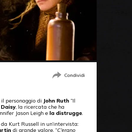
Condividi
, il personaggio di
John Ruth
“Il
a
Daisy
, la ricercata che ha
nnifer Jason Leigh e
la distrugge
.
da Kurt Russell in un’intervista:
artin
di grande valore. “
C’erano