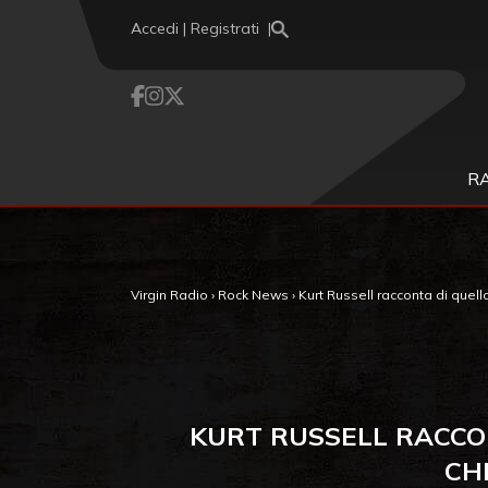
Vai al contenuto
Accedi | Registrati
R
Virgin Radio
›
Rock News
›
Kurt Russell racconta di quella
KURT RUSSELL RACCON
CH