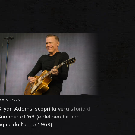
ROCK NEWS
ROCK NEW
Bryan Adams, scopri la vera storia di
Anthony 
Summer of ‘69 (e del perché non
mia amic
riguarda l'anno 1969)