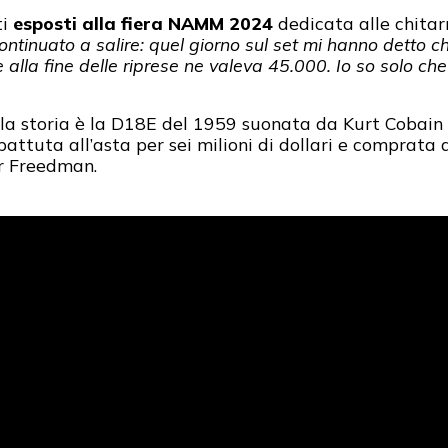
i
esposti alla fiera NAMM 2024
dedicata alle chitarr
 continuato a salire: quel giorno sul set mi hanno detto c
alla fine delle riprese ne valeva 45.000. Io so solo c
lla storia è la D18E del 1959 suonata da Kurt Cobain
ttuta all’asta per sei milioni di dollari e comprata d
er Freedman.