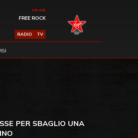
ON AIR
FREE ROCK
RADIO
TV
SI
USSE PER SBAGLIO UNA
INO