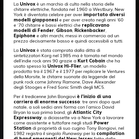
La
Univox
è un marchio di culto nella storia delle
chitarre elettriche, fondata nel 1960 a Westbury, New
York è diventata celebre per aver
importato diversi
modelli giapponesi
e per aver creato negli anni ‘60
e ‘70 chitarre e bassi elettrici che
replicavano
modelli di Fender
,
Gibson
,
Rickenbacker
,
Epiphone
e altri marchi, messi in commercio ad un
prezzo decisamente basso e quindi accessibili a tutti.
La
Univox
è stata comprata dalla ditta di
sintetizzatori Korg nel 1985 ma è tornata nel mondo
dell’indie rock anni 90 grazie a
Kurt Cobain
che ha
usato spesso la
Univox Hi-Flier
, un modello
prodotto tra il 1967 e il 1977 per replicare le Ventures
della Morsite, le chitarre suonate da leggende del
punk rock come Johnny Ramone, Dave Alexander
degli Stooges e Fred Sonic Smith degli MC5.
Per il tredicenne John Bongiovi
è l’inizio di una
carriera di enorme successo
: tre anni dopo quel
natale, a soli sedici anni forma con l’amico David
Bryan la sua prima band, gli
Atlantic City
Expressway
, a diciassette va a New York a lavorare
come assistente e tuttofare negli studi
Power
Station
di proprietà di suo cugino Tony Bongiovi, nel
1982 registra il singolo
Runaway
per la
compilation
di band emergenti del New Jersey
fatta dalla