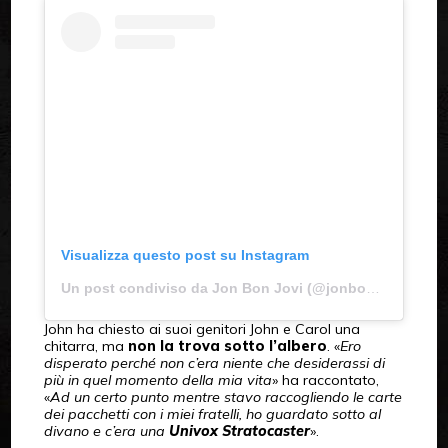
Visualizza questo post su Instagram
Un post condiviso da Jon Bon Jovi (@jonbonjovi)
John ha chiesto ai suoi genitori John e Carol una
chitarra, ma
non la trova sotto l’albero
. «
Ero
disperato perché non c’era niente che desiderassi di
più in quel momento della mia vita
» ha raccontato,
«
Ad un certo punto mentre stavo raccogliendo le carte
dei pacchetti con i miei fratelli, ho guardato sotto al
divano e c’era una
Univox Stratocaster
».