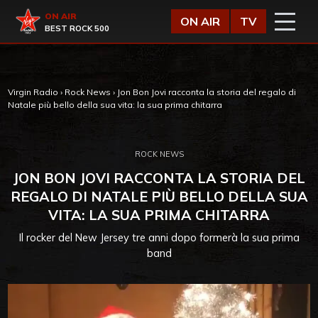
Vai al contenuto
Virgin Radio
ON AIR
ON AIR
TV
BEST ROCK 500
Virgin Radio
›
Rock News
›
Jon Bon Jovi racconta la storia del regalo di
Natale più bello della sua vita: la sua prima chitarra
ROCK NEWS
JON BON JOVI RACCONTA LA STORIA DEL
REGALO DI NATALE PIÙ BELLO DELLA SUA
VITA: LA SUA PRIMA CHITARRA
Il rocker del New Jersey tre anni dopo formerà la sua prima
band