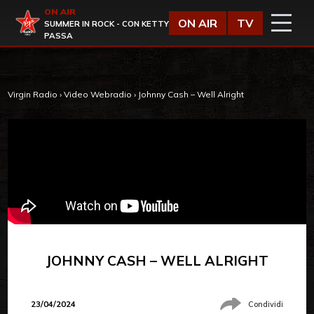
Vai al contenuto
ON AIR
Virgin Radio
ON AIR
TV
SUMMER IN ROCK - CON KETTY
PASSA
Virgin Radio
›
Video Webradio
›
Johnny Cash – Well Alright
JOHNNY CASH – WELL ALRIGHT
23/04/2024
Condividi