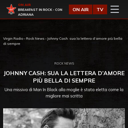
Vai al contenuto
ON AIR
Virgin Radio
ON AIR
TV
BREAKFAST IN ROCK - CON
ADRIANA
Virgin Radio
›
Rock News
›
Johnny Cash: sua la lettera d’amore più bella
di sempre
ROCK NEWS
JOHNNY CASH: SUA LA LETTERA D’AMORE
PIÙ BELLA DI SEMPRE
Una missiva di Man In Black alla moglie è stata eletta come la
migliore mai scritta