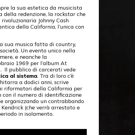
mpre la sua estetica da musicista
a della redenzione, la rockstar che
a rivoluzionaria Johnny Cash
 antica della California, l’unica con
la sua musica fatta di country,
a società. Un evento unico nella
amere, e neanche la
bbraio 1969 per l’album At
. Il pubblico di carcerati vede
tica al sistema
. Tra di loro c’è
hitarra a dodici anni, scrive
 riformatori della California per
 con il numero di identificazione
ti e organizzando un contrabbando
 Kendrick (che verrà arrestato e
periodo in isolamento.