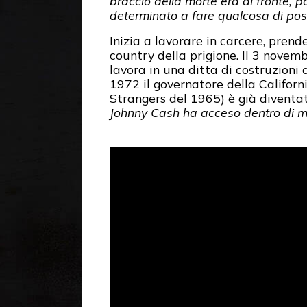
braccio della morte era di fronte, po
determinato a fare qualcosa di posit
Inizia a lavorare in carcere, prend
country della prigione. Il 3 novem
lavora in una ditta di costruzioni c
1972 il governatore della Californ
Strangers del 1965) è già diventat
Johnny Cash ha acceso dentro di m