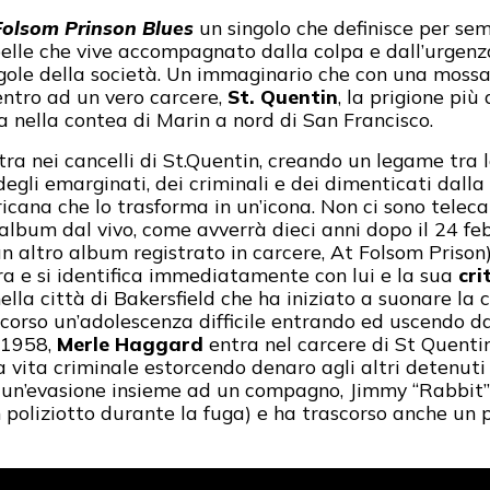
Folsom Prinson Blues
un singolo che definisce per se
ribelle che vive accompagnato dalla colpa e dall’urgenz
regole della società. Un immaginario che con una moss
ntro ad un vero carcere,
St. Quentin
, la prigione più
va nella contea di Marin a nord di San Francisco.
ra nei cancelli di St.Quentin, creando un legame tra 
a degli emarginati, dei criminali e dei dimenticati dall
icana che lo trasforma in un’icona. Non ci sono telec
album dal vivo, come avverrà dieci anni dopo il 24 fe
n altro album registrato in carcere, At Folsom Prison)
ra e si identifica immediatamente con lui e la sua
cri
nella città di Bakersfield che ha iniziato a suonare la c
orso un’adolescenza difficile entrando ed uscendo dai
o 1958,
Merle Haggard
entra nel carcere di St Quentin
a vita criminale estorcendo denaro agli altri detenu
he un’evasione insieme ad un compagno, Jimmy “Rabbit”
 poliziotto durante la fuga) e ha trascorso anche un 