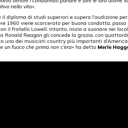
tevo sentire i condannati parlare e dire le loro ultime v
ivo nella vita
».
e il diploma di studi superiori e supera l’audizione p
bre 1960 viene scarcerato per buona condotta, passa al
on il fratello Lowell. Intanto, inizia a suonare nei loca
ia Ronald Reagan gli concede la grazia, con quattordi
o uno dei musicisti country più importanti d’America.
e un fuoco che prima non c’era
» ha detto
Merle Hagg