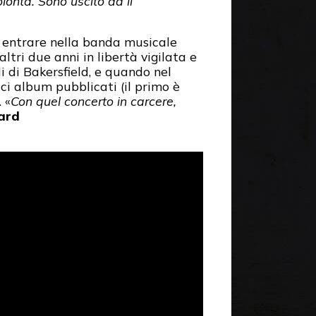
olontà. Sono uscito da lì
er entrare nella banda musicale
tri due anni in libertà vigilata e
li di Bakersfield, e quando nel
ci album pubblicati (il primo è
 «
Con quel concerto in carcere,
ard