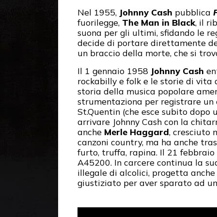
Nel 1955,
Johnny Cash
pubblica
fuorilegge,
The Man in Black
, il 
suona per gli ultimi, sfidando le 
decide di portare direttamente de
un braccio della morte, che si tro
Il 1 gennaio 1958
Johnny Cash
ent
rockabilly e folk e le storie di vit
storia della musica popolare amer
strumentaziona per registrare un 
St.Quentin (che esce subito dopo u
arrivare Johnny Cash con la chitar
anche
Merle Haggard
, cresciuto 
canzoni country, ma ha anche trasc
furto, truffa, rapina. Il 21 febbrai
A45200. In carcere continua la su
illegale di alcolici, progetta anc
giustiziato per aver sparato ad un