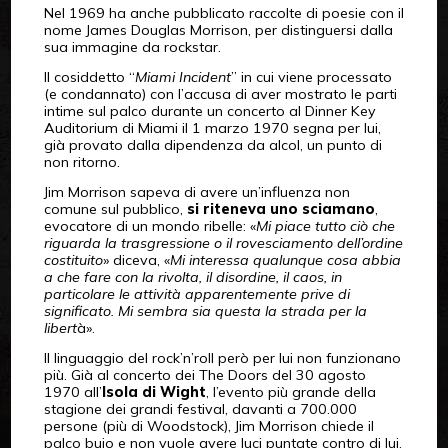
Nel 1969 ha anche pubblicato raccolte di poesie con il
nome James Douglas Morrison, per distinguersi dalla
sua immagine da rockstar.
Il cosiddetto “
Miami Incident
” in cui viene processato
(e condannato) con l’accusa di aver mostrato le parti
intime sul palco durante un concerto al Dinner Key
Auditorium di Miami il 1 marzo 1970 segna per lui,
già provato dalla dipendenza da alcol, un punto di
non ritorno.
Jim Morrison sapeva di avere un’influenza non
comune sul pubblico,
si riteneva uno sciamano
,
evocatore di un mondo ribelle: «
Mi piace tutto ciò che
riguarda la trasgressione o il rovesciamento dell’ordine
costituito
» diceva, «
Mi interessa qualunque cosa abbia
a che fare con la rivolta, il disordine, il caos, in
particolare le attività apparentemente prive di
significato. Mi sembra sia questa la strada per la
libert
à».
Il linguaggio del rock’n’roll però per lui non funzionano
più. Già al concerto dei The Doors del 30 agosto
1970 all’
Isola di Wight
, l’evento più grande della
stagione dei grandi festival, davanti a 700.000
persone (più di Woodstock), Jim Morrison chiede il
palco buio e non vuole avere luci puntate contro di lui.