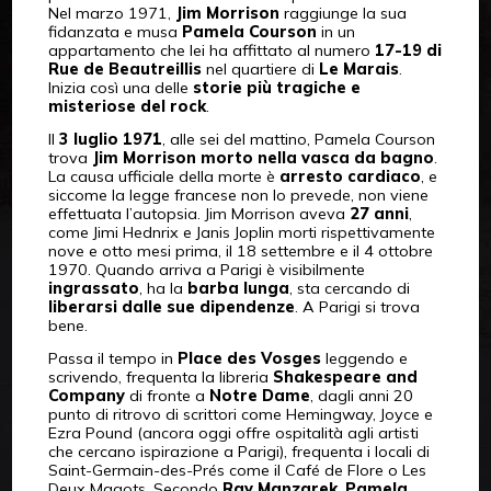
Nel marzo 1971,
Jim Morrison
raggiunge la sua
fidanzata e musa
Pamela Courson
in un
appartamento che lei ha affittato al numero
17-19 di
Rue de Beautreillis
nel quartiere di
Le Marais
.
Inizia così una delle
storie più tragiche e
misteriose del rock
.
Il
3 luglio 1971
, alle sei del mattino, Pamela Courson
trova
Jim Morrison morto nella vasca da bagno
.
La causa ufficiale della morte è
arresto cardiaco
, e
siccome la legge francese non lo prevede, non viene
effettuata l’autopsia. Jim Morrison aveva
27 anni
,
come Jimi Hednrix e Janis Joplin morti rispettivamente
nove e otto mesi prima, il 18 settembre e il 4 ottobre
1970. Quando arriva a Parigi è visibilmente
ingrassato
, ha la
barba lunga
, sta cercando di
liberarsi dalle sue dipendenze
. A Parigi si trova
bene.
Passa il tempo in
Place des Vosges
leggendo e
scrivendo, frequenta la libreria
Shakespeare and
Company
di fronte a
Notre Dame
, dagli anni 20
punto di ritrovo di scrittori come Hemingway, Joyce e
Ezra Pound (ancora oggi offre ospitalità agli artisti
che cercano ispirazione a Parigi), frequenta i locali di
Saint-Germain-des-Prés come il Café de Flore o Les
Deux Magots. Secondo
Ray Manzarek
,
Pamela