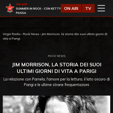
Vai al contenuto
ON AIR
Virgin Radio
ON AIR
TV
SUMMER IN ROCK - CON KETTY
PASSA
Virgin Radio
›
Rock News
›
Jim Morrison, la storia dei suoi ultimi giorni di
vita a Parigi
ROCK NEWS
JIM MORRISON, LA STORIA DEI SUOI
ULTIMI GIORNI DI VITA A PARIGI
La relazione con Pamela, l'amore per la lettura, il lato oscuro di
Parigi e le ultime strane frequentazioni