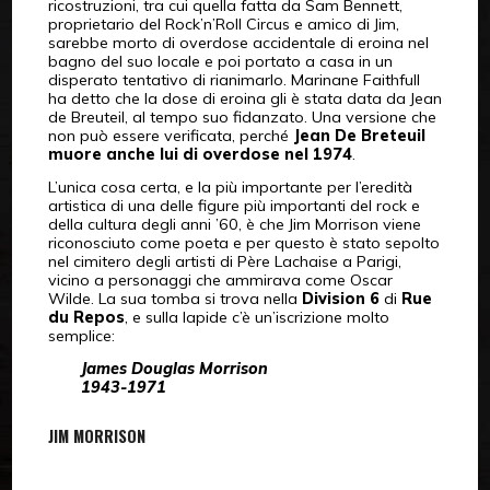
ricostruzioni, tra cui quella fatta da Sam Bennett,
proprietario del Rock’n’Roll Circus e amico di Jim,
sarebbe morto di overdose accidentale di eroina nel
bagno del suo locale e poi portato a casa in un
disperato tentativo di rianimarlo. Marinane Faithfull
ha detto che la dose di eroina gli è stata data da Jean
de Breuteil, al tempo suo fidanzato. Una versione che
non può essere verificata, perché
Jean De Breteuil
muore anche lui di overdose nel 1974
.
L’unica cosa certa, e la più importante per l’eredità
artistica di una delle figure più importanti del rock e
della cultura degli anni ’60, è che Jim Morrison viene
riconosciuto come poeta e per questo è stato sepolto
nel cimitero degli artisti di Père Lachaise a Parigi,
vicino a personaggi che ammirava come Oscar
Wilde. La sua tomba si trova nella
Division 6
di
Rue
du Repos
, e sulla lapide c’è un’iscrizione molto
semplice:
James Douglas Morrison
1943-1971
JIM MORRISON