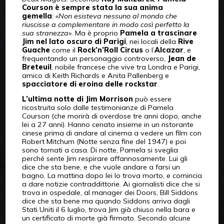
Courson è sempre stata la sua anima
gemella
: «
Non esisteva nessuno al mondo che
riuscisse a complementare in modo così perfetto la
sua stranezza
». Ma è proprio
Pamela a trascinare
Jim nel lato oscuro di Parigi
, nei locali della
Rive
Guache
come il
Rock’n’Roll Circus
o l’
Alcazar
, e
frequentando un personaggio controverso,
Jean de
Breteuil
, nobile francese che vive tra Londra e Parigi,
amico di Keith Richards e Anita Pallenberg e
spacciatore di eroina delle rockstar
.
L’ultima notte di Jim Morrison
può essere
ricostruita solo dalle testimonianze di Pamela
Courson (che morirà di overdose tre anni dopo, anche
lei a 27 anni). Hanno cenato insieme in un ristorante
cinese prima di andare al cinema a vedere un film con
Robert Mitchum (Notte senza fine del 1947) e poi
sono tornati a casa. Di notte, Pamela si sveglia
perché sente Jim respirare affannosamente. Lui gli
dice che sta bene, e che vuole andare a farsi un
bagno. La mattina dopo lei lo trova morto, e comincia
a dare notizie contraddittorie. Ai giornalisti dice che si
trova in ospedale, al manager dei Doors, Bill Siddons
dice che sta bene ma quando Siddons arriva dagli
Stati Uniti il 6 luglio, trova Jim già chiuso nella bara e
un certificato di morte già firmato. Secondo alcune