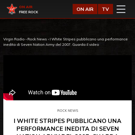
Vai al contenuto
Virgin Radio
ON AIR
ON AIR
TV
FREE ROCK
Virgin Radio
›
Rock News
›
I White Stripes pubblicano una performance
inedita di Seven Nation Army del 2007. Guarda il video
ROCK NEWS
I WHITE STRIPES PUBBLICANO UNA
PERFORMANCE INEDITA DI SEVEN