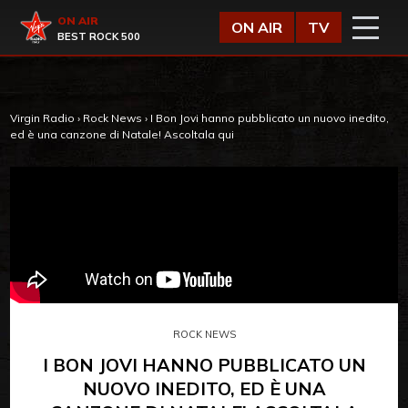
Vai al contenuto
Virgin Radio
ON AIR
ON AIR
TV
BEST ROCK 500
Virgin Radio
›
Rock News
›
I Bon Jovi hanno pubblicato un nuovo inedito,
ed è una canzone di Natale! Ascoltala qui
ROCK NEWS
I BON JOVI HANNO PUBBLICATO UN
NUOVO INEDITO, ED È UNA