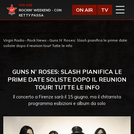
Vai al contenuto
ON AIR
Virgin Radio
ON AIR
TV
ROCKIN' WEEKEND - CON
KETTY PASSA
Virgin Radio
›
Rock News
›
Guns N’ Roses: Slash pianifica le prime date
soliste dopo il reunion tour! Tutte le info
GUNS N’ ROSES: SLASH PIANIFICA LE
PRIME DATE SOLISTE DOPO IL REUNION
TOUR! TUTTE LE INFO
Il concerto a Firenze sarà il 15 giugno, ma il chitarrista
programma esibizioni e album da solo