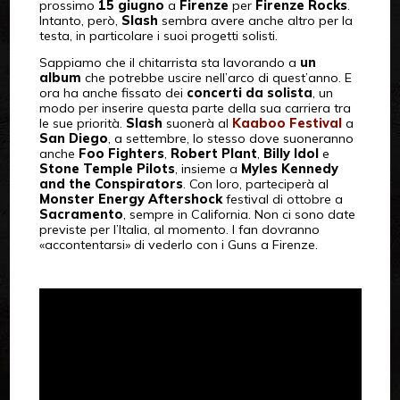
prossimo
15 giugno
a
Firenze
per
Firenze Rocks
.
Intanto, però,
Slash
sembra avere anche altro per la
testa, in particolare i suoi progetti solisti.
Sappiamo che il chitarrista sta lavorando a
un
album
che potrebbe uscire nell’arco di quest’anno. E
ora ha anche fissato dei
concerti da solista
, un
modo per inserire questa parte della sua carriera tra
le sue priorità.
Slash
suonerà al
Kaaboo Festival
a
San Diego
, a settembre, lo stesso dove suoneranno
anche
Foo Fighters
,
Robert Plant
,
Billy Idol
e
Stone Temple Pilots
, insieme a
Myles Kennedy
and the Conspirators
. Con loro, parteciperà al
Monster Energy Aftershock
festival di ottobre a
Sacramento
, sempre in California. Non ci sono date
previste per l’Italia, al momento. I fan dovranno
«accontentarsi» di vederlo con i Guns a Firenze.