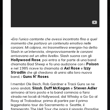
«
Era l’unico cantante che avessi incontrato fino a quel
momento che portava un contenuto emotivo nelle
canzoni. Mi colpiva, mi trasmetteva energia
» ha detto
Slash in un’intervista, «
Improvvisamente le canzoni
arrivavano ad un altro livello
». Slash suona con gli
Hollywood Rose
, poi entra a far parte di una band
chiamata Bad Sheep e fa una audizione con i
Poison
e nel 1985 riceve la chiamata di
Axl Rose
e
Izzy
Stradlin
che gli chiedono di unirsi alla loro nuova
band, i
Guns N’ Roses
.
I membri Ole Beich, Rob Gardner e Tracii Guns se ne
sono andati,
Slash
,
Duff McKagan
e
Steven Adler
arrivano al loro posto e la band comincia a farsi
strada nei locali di Hollywood, dal Whisky a Go Go al
Roxy al Trobadour, prima di partire per il primo
leggendario tour da Sacramento a Seattle, il
famigerato The Hell Tour che ispira il singolo
Paradise