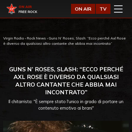
Vai al contenuto
Virgin Radio
ON AIR
ON AIR
TV
FREE ROCK
Virgin Radio
›
Rock News
›
Guns N’ Roses, Slash: “Ecco perché Axl Rose
è diverso da qualsiasi altro cantante che abbia mai incontrato”
GUNS N’ ROSES, SLASH: “ECCO PERCHÉ
AXL ROSE È DIVERSO DA QUALSIASI
ALTRO CANTANTE CHE ABBIA MAI
INCONTRATO”
Il chitarrista: "È sempre stato l'unico in grado di portare un
contenuto emotivo ai brani"