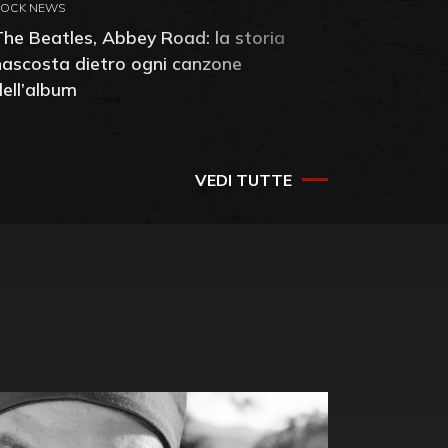
ROCK NEWS
ROCK NEW
The Beatles, Abbey Road: la storia
Neil You
nascosta dietro ogni canzone
dell'alb
dell’album
che salv
success
VEDI TUTTE