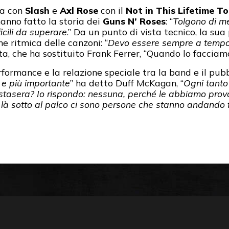
sa con
Slash
e
Axl Rose
con il
Not in This Lifetime T
hanno fatto la storia dei
Guns N’ Roses
: “
Tolgono di me
icili da superare
.” Da un punto di vista tecnico, la su
e ritmica delle canzoni: “
Devo essere sempre a tempo
a, che ha sostituito Frank Ferrer, “Quando lo facciamo
erformance e la relazione speciale tra la band e il pubb
a e più importante
” ha detto Duff McKagan, “
Ogni tanto
stasera? Io rispondo: nessuna, perché le abbiamo provate
là sotto al palco ci sono persone che stanno andando fu