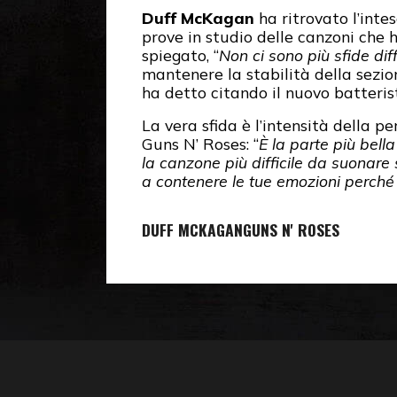
Duff McKagan
ha ritrovato l’inte
prove in studio delle canzoni che 
spiegato, “
Non ci sono più sfide diff
mantenere la stabilità della sezion
ha detto citando il nuovo batterist
La vera sfida è l’intensità della p
Guns N’ Roses: “
È la parte più bell
la canzone più difficile da suonare 
a contenere le tue emozioni perché 
DUFF MCKAGAN
GUNS N' ROSES