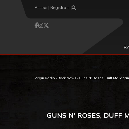
Vai al contenuto
Accedi | Registrati
R
Virgin Radio
›
Rock News
›
Guns N’ Roses, Duff McKagan sp
GUNS N’ ROSES, DUFF 