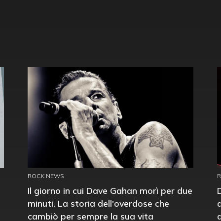
ROCK NEWS
Il giorno in cui Dave Gahan morì per due
minuti. La storia dell'overdose che
cambiò per sempre la sua vita