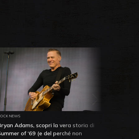
ROCK NEWS
ROCK NEW
Bryan Adams, scopri la vera storia di
Anthony 
Summer of ‘69 (e del perché non
mia amic