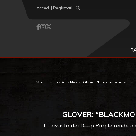
Vai al contenuto
Accedi | Registrati
R
Virgin Radio
›
Rock News
›
Glover: “Blackmore ha ispirat
GLOVER: “BLACKMOR
Il bassista dei Deep Purple rende o