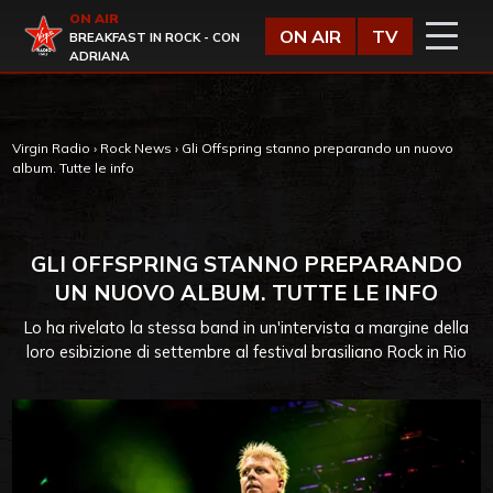
Vai al contenuto
ON AIR
Virgin Radio
ON AIR
TV
BREAKFAST IN ROCK - CON
ADRIANA
Virgin Radio
›
Rock News
›
Gli Offspring stanno preparando un nuovo
album. Tutte le info
GLI OFFSPRING STANNO PREPARANDO
UN NUOVO ALBUM. TUTTE LE INFO
Lo ha rivelato la stessa band in un'intervista a margine della
loro esibizione di settembre al festival brasiliano Rock in Rio