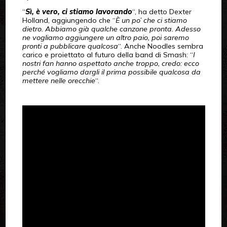
“
Sì, è vero, ci stiamo lavorando
“, ha detto Dexter
Holland, aggiungendo che “
È un po’ che ci stiamo
dietro. Abbiamo già qualche canzone pronta. Adesso
ne vogliamo aggiungere un altro paio, poi saremo
pronti a pubblicare qualcosa
“. Anche Noodles sembra
carico e proiettato al futuro della band di Smash: “
I
nostri fan hanno aspettato anche troppo, credo: ecco
perché vogliamo dargli il prima possibile qualcosa da
mettere nelle orecchie
“.