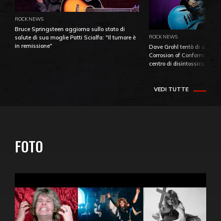
ROCK NEWS
Bruce Springsteen aggiorna sullo stato di
ROCK NEWS
salute di sua moglie Patti Scialfa: "Il tumore è
in remissione"
Dave Grohl tentò di aiutare
Corrosion of Conformity fino
centro di disintossicazione
VEDI TUTTE
FOTO