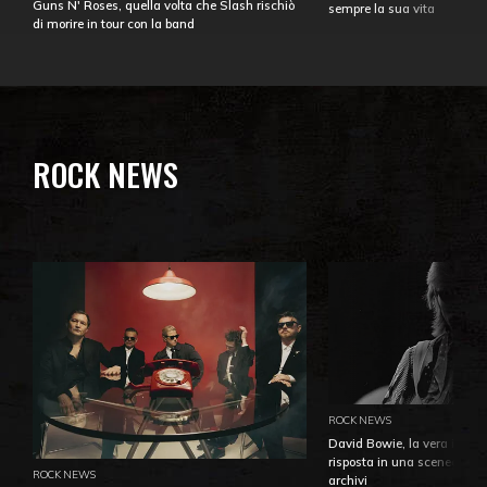
Guns N' Roses, quella volta che Slash rischiò
sempre la sua vita
di morire in tour con la band
ROCK NEWS
ROCK NEWS
David Bowie, la vera identi
risposta in una sceneggiatu
ROCK NEWS
archivi