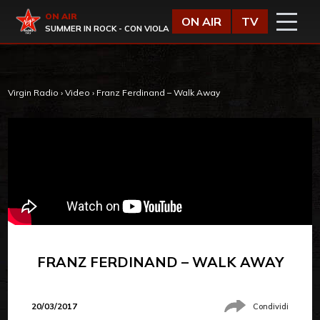
Vai al contenuto
Virgin Radio
ON AIR
ON AIR
TV
SUMMER IN ROCK - CON VIOLA
Virgin Radio
›
Video
›
Franz Ferdinand – Walk Away
FRANZ FERDINAND – WALK AWAY
20/03/2017
Condividi