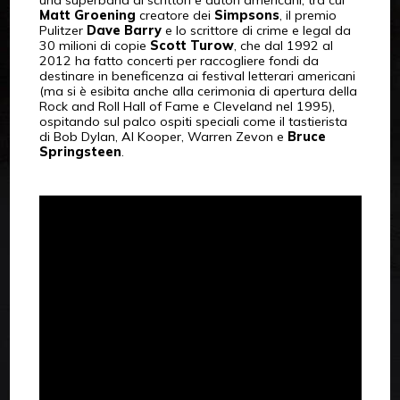
Matt Groening
creatore dei
Simpsons
, il premio
Pulitzer
Dave Barry
e lo scrittore di crime e legal da
30 milioni di copie
Scott Turow
, che dal 1992 al
2012 ha fatto concerti per raccogliere fondi da
destinare in beneficenza ai festival letterari americani
(ma si è esibita anche alla cerimonia di apertura della
Rock and Roll Hall of Fame e Cleveland nel 1995),
ospitando sul palco ospiti speciali come il tastierista
di Bob Dylan, Al Kooper, Warren Zevon e
Bruce
Springsteen
.