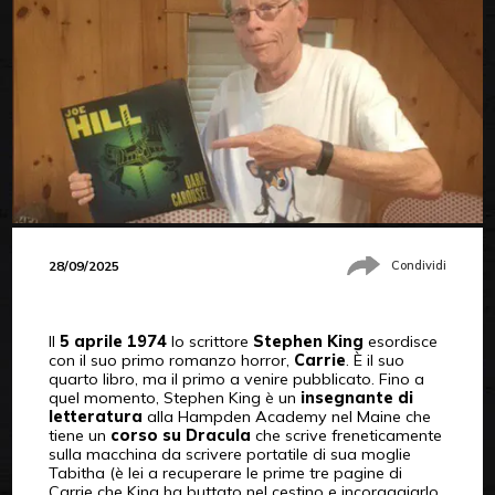
28/09/2025
Condividi
Il
5 aprile 1974
lo scrittore
Stephen King
esordisce
con il suo primo romanzo horror,
Carrie
. È il suo
quarto libro, ma il primo a venire pubblicato. Fino a
quel momento, Stephen King è un
insegnante di
letteratura
alla Hampden Academy nel Maine che
tiene un
corso su Dracula
che scrive freneticamente
sulla macchina da scrivere portatile di sua moglie
Tabitha (è lei a recuperare le prime tre pagine di
Carrie che King ha buttato nel cestino e incoraggiarlo