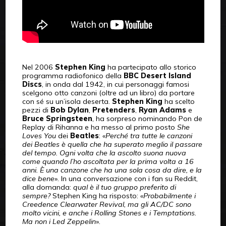
Nel 2006
Stephen King
ha partecipato allo storico
programma radiofonico della
BBC Desert Island
Discs
, in onda dal 1942, in cui personaggi famosi
scelgono otto canzoni (oltre ad un libro) da portare
con sé su un’isola deserta.
Stephen King
ha scelto
pezzi di
Bob Dylan
,
Pretenders
,
Ryan Adams
e
Bruce Springsteen
, ha sorpreso nominando Pon de
Replay di Rihanna e ha messo al primo posto
She
Loves You
dei
Beatles
: «
Perché tra tutte le canzoni
dei Beatles è quella che ha superato meglio il passare
del tempo. Ogni volta che la ascolto suona nuova
come quando l’ho ascoltata per la prima volta a 16
anni. È una canzone che ha una sola cosa da dire, e la
dice bene
». In una conversazione con i fan su Reddit,
alla domanda:
qual è il tuo gruppo preferito di
sempre?
Stephen King ha risposto: «
Probabilmente i
Creedence Clearwater Revival, ma gli AC/DC sono
molto vicini, e anche i Rolling Stones e i Temptations.
Ma non i Led Zeppelin
».