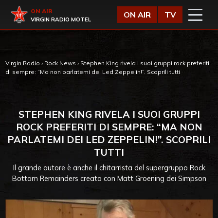
Vai al contenuto
Virgin Radio
ON AIR
ON AIR
TV
VIRGIN RADIO MOTEL
Virgin Radio
›
Rock News
›
Stephen King rivela i suoi gruppi rock preferiti
di sempre: “Ma non parlatemi dei Led Zeppelin!”. Scoprili tutti
STEPHEN KING RIVELA I SUOI GRUPPI
ROCK PREFERITI DI SEMPRE: “MA NON
PARLATEMI DEI LED ZEPPELIN!”. SCOPRILI
TUTTI
Il grande autore è anche il chitarrista del supergruppo Rock
Bottom Remainders creato con Matt Groening dei Simpson