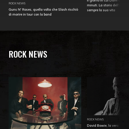
Il giorno in cui Dave Gahan
ROCK NEWS
minuti. La storia dell'over
Guns N' Roses, quella volta che Slash rischiò
sempre la sua vita
di morire in tour con la band
ROCK NEWS
ROCK NEWS
David Bowie, la vera identi