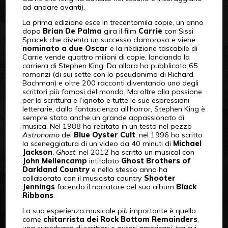
ad andare avanti).
La prima edizione esce in trecentomila copie, un anno
dopo
Brian De Palma
gira il film
Carrie
con Sissi
Spacek che diventa un successo clamoroso e viene
nominato a due Oscar
e la riedizione tascabile di
Carrie vende quattro milioni di copie, lanciando la
carriera di Stephen King. Da allora ha pubblicato 65
romanzi (di sui sette con lo pseudonimo di Richard
Bachman) e oltre 200 racconti diventando uno degli
scrittori più famosi del mondo. Ma oltre alla passione
per la scrittura e l’ignoto e tutte le sue espressioni
letterarie, dalla fantascienza all’horror, Stephen King è
sempre stato anche un grande appassionato di
musica. Nel 1988 ha recitato in un testo nel pezzo
Astronomo
dei
Blue Oyster Cult
, nel 1996 ha scritto
la sceneggiatura di un video da 40 minuti di
Michael
Jackson
,
Ghost
, nel 2012 ha scritto un musical con
John Mellencamp
intitolato
Ghost Brothers of
Darkland Country
e nello stesso anno ha
collaborato con il musicista country
Shooter
Jennings
facendo il narratore del suo album
Black
Ribbons
.
La sua esperienza musicale più importante è quella
come
chitarrista dei Rock Bottom Remainders
,
una superband di scrittori e autori americani, tra cui