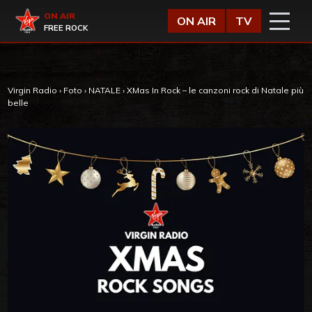
Vai al contenuto
Virgin Radio
ON AIR
ON AIR
TV
FREE ROCK
Virgin Radio
›
Foto
›
NATALE
›
XMas In Rock – le canzoni rock di Natale più
belle