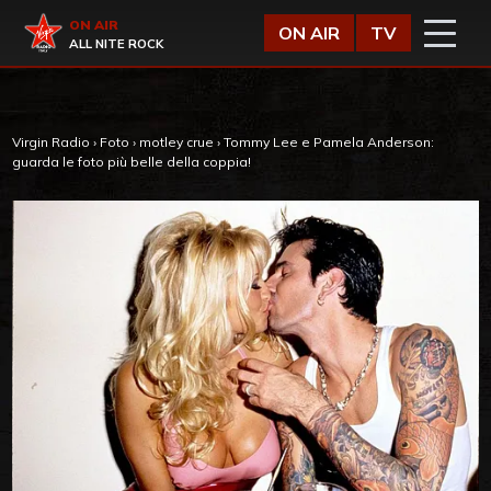
Vai al contenuto
Virgin Radio
ON AIR
ON AIR
TV
ALL NITE ROCK
Virgin Radio
›
Foto
›
motley crue
›
Tommy Lee e Pamela Anderson:
guarda le foto più belle della coppia!