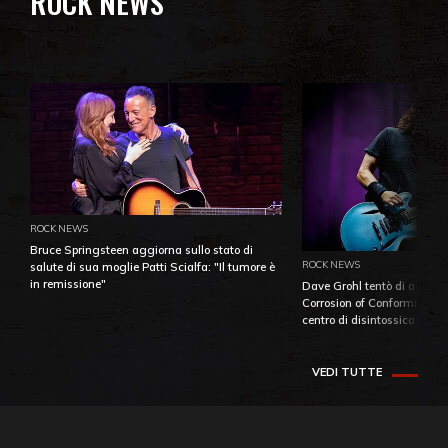
ROCK NEWS
ROCK NEWS
Bruce Springsteen aggiorna sullo stato di
ROCK NEWS
salute di sua moglie Patti Scialfa: "Il tumore è
in remissione"
Dave Grohl tentò di aiutare
Corrosion of Conformity fino
centro di disintossicazione
VEDI TUTTE