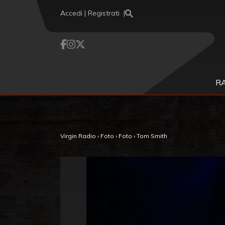
Vai al contenuto
Accedi | Registrati
R
Virgin Radio
›
Foto
›
Foto
›
Tom Smith