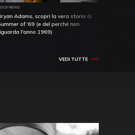
ROCK NEWS
ROCK NEW
Bryan Adams, scopri la vera storia di
Anthony 
Summer of ‘69 (e del perché non
mia amic
riguarda l'anno 1969)
VEDI TUTTE