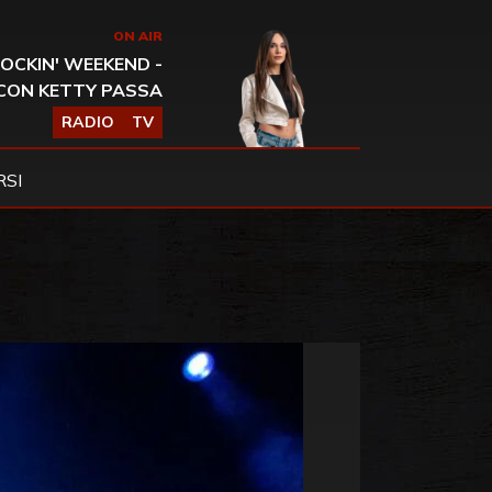
ON AIR
OCKIN' WEEKEND -
CON KETTY PASSA
RADIO
TV
SI