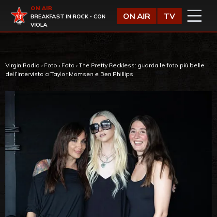
Vai al contenuto
ON AIR
Virgin Radio
ON AIR
TV
BREAKFAST IN ROCK - CON
VIOLA
Virgin Radio
›
Foto
›
Foto
›
The Pretty Reckless: guarda le foto più belle
dell’intervista a Taylor Momsen e Ben Phillips