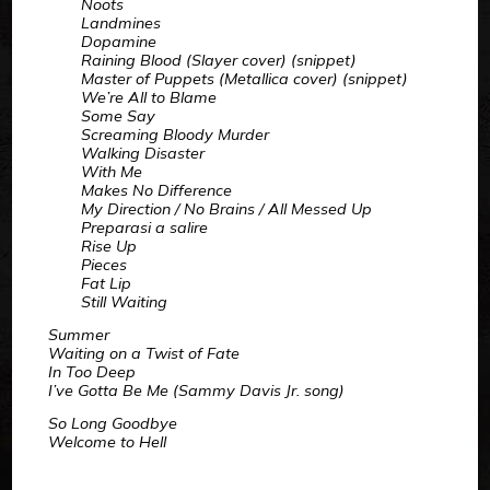
Noots
Landmines
Dopamine
Raining Blood (Slayer cover) (snippet)
Master of Puppets (Metallica cover) (snippet)
We’re All to Blame
Some Say
Screaming Bloody Murder
Walking Disaster
With Me
Makes No Difference
My Direction / No Brains / All Messed Up
Preparasi a salire
Rise Up
Pieces
Fat Lip
Still Waiting
Summer
Waiting on a Twist of Fate
In Too Deep
I’ve Gotta Be Me (Sammy Davis Jr. song)
So Long Goodbye
Welcome to Hell