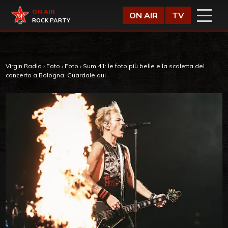
Vai al contenuto
Virgin Radio
ON AIR
ON AIR
TV
ROCK PARTY
Virgin Radio
›
Foto
›
Foto
›
Sum 41: le foto più belle e la scaletta del
concerto a Bologna. Guardale qui