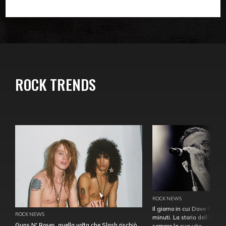
ROCK TRENDS
ROCK NEWS
Il giorno in cui Dave Gahan
ROCK NEWS
minuti. La storia dell'over
Guns N' Roses, quella volta che Slash rischiò