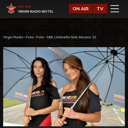
Vai al contenuto
Virgin Radio
ON AIR
ON AIR
TV
VIRGIN RADIO MOTEL
Virgin Radio
›
Foto
›
Foto
›
SBK Umbrella Girls Misano’12