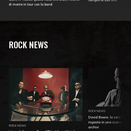
sempre la sua vita
di morire in tour con la band
ROCK NEWS
ROCK NEWS
David Bowie, la vera identi
risposta in una sceneggiatu
ROCK NEWS
archivi