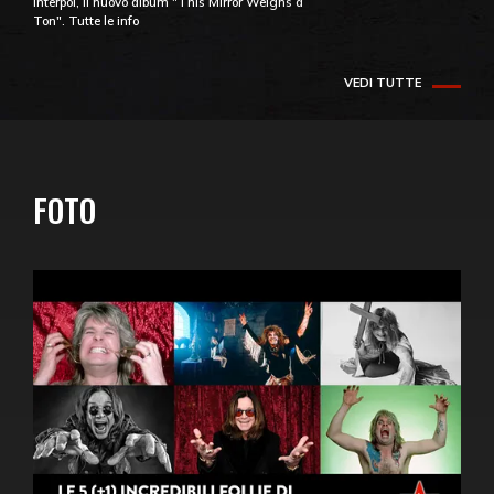
Interpol, il nuovo album "This Mirror Weighs a
Ton". Tutte le info
VEDI TUTTE
FOTO