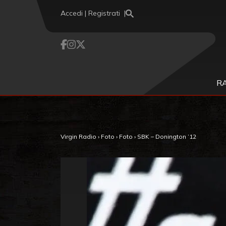
Vai al contenuto
Accedi | Registrati
R
Virgin Radio
›
Foto
›
Foto
›
SBK – Donington ’12