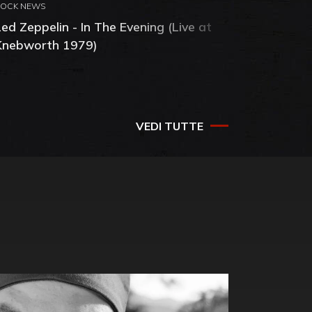
ROCK NEWS
ROCK NEW
Led Zeppelin - In The Evening (Live at
Interpol
Knebworth 1979)
Weighs a
VEDI TUTTE