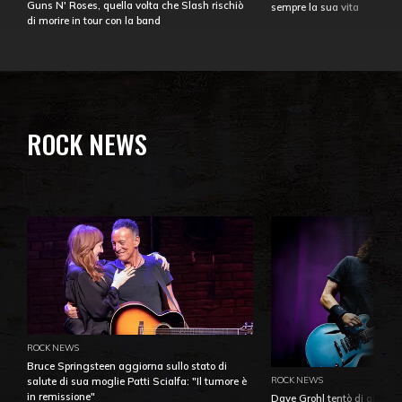
Guns N' Roses, quella volta che Slash rischiò
sempre la sua vita
di morire in tour con la band
ROCK NEWS
ROCK NEWS
Bruce Springsteen aggiorna sullo stato di
ROCK NEWS
salute di sua moglie Patti Scialfa: "Il tumore è
in remissione"
Dave Grohl tentò di aiutare