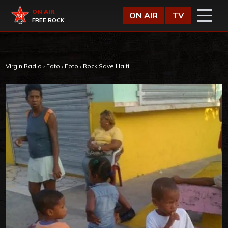
Vai al contenuto
Virgin Radio
ON AIR
ON AIR
TV
FREE ROCK
Virgin Radio
›
Foto
›
Foto
›
Rock Save Haiti