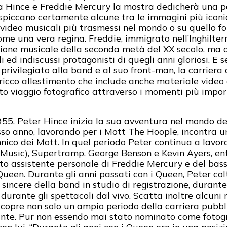
ra Hince e Freddie Mercury la mostra dedicherà una p
e spiccano certamente alcune tra le immagini più iconi
i video musicali più trasmessi nel mondo o su quello fo
e una vera regina. Freddie, immigrato nell’Inghilterra
uzione musicale della seconda metà del XX secolo, ma a
 ed indiscussi protagonisti di quegli anni gloriosi. E se
rivilegiato alla band e al suo front-man, la carriera
cco allestimento che include anche materiale video e o
to viaggio fotografico attraverso i momenti più impor
1955, Peter Hince inizia la sua avventura nel mondo 
sso anno, lavorando per i Mott The Hoople, incontra 
ico dei Mott. In quel periodo Peter continua a lavorare
Music), Supertramp, George Benson e Kevin Ayers, en
to assistente personale di Freddie Mercury e del bas
ueen. Durante gli anni passati con i Queen, Peter colt
sincere della band in studio di registrazione, durante 
 durante gli spettacoli dal vivo. Scatta inoltre alcuni r
 e copre non solo un ampio periodo della carriera pub
inte. Pur non essendo mai stato nominato come fotogra