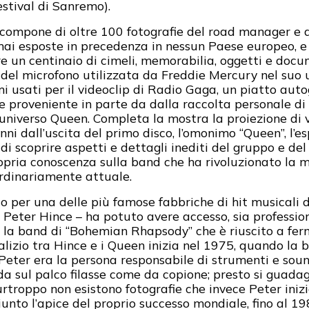
estival di Sanremo).
i compone di oltre 100 fotografie del road manager e 
i esposte in precedenza in nessun Paese europeo, e d
re un centinaio di cimeli, memorabilia, oggetti e docu
sta del microfono utilizzata da Freddie Mercury nel suo
i usati per il videoclip di Radio Gaga, un piatto auto
e proveniente in parte da dalla raccolta personale di
’universo Queen. Completa la mostra la proiezione di v
nni dall’uscita del primo disco, l’omonimo “Queen”, l’
 di scoprire aspetti e dettagli inediti del gruppo e de
opria conoscenza sulla band che ha rivoluzionato la m
ordinariamente attuale.
to per una delle più famose fabbriche di hit musicali 
eter Hince – ha potuto avere accesso, sia professio
o la band di “Bohemian Rhapsody” che è riuscito a fe
odalizio tra Hince e i Queen inizia nel 1975, quando la
 Peter era la persona responsabile di strumenti e sou
a sul palco filasse come da copione; presto si guadagn
urtroppo non esistono fotografie che invece Peter iniz
to l’apice del proprio successo mondiale, fino al 1986