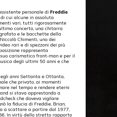
assistente personale di
Freddie
i cui alcune in assoluta
menti vari, tutti rigorosamente
 ultimo concerto, una chitarra
grafato e le bacchette della
 Niccolò Chimenti, uno dei
ideo rari e di spezzoni dei più
esposizione rappresenta
l suo carismatico front-man e per il
usica degli ultimi 50 anni e che
degli anni Settanta e Ottanta,
nale che privato, ai momenti
rmare nel tempo e rendere eterni
 band si stava apprestando a
ndcheck che doveva vigilare
ò la fiducia di Freddie, Brian,
ia a scattare a partire dal 1977,
. In virtù dello stretto rapporto