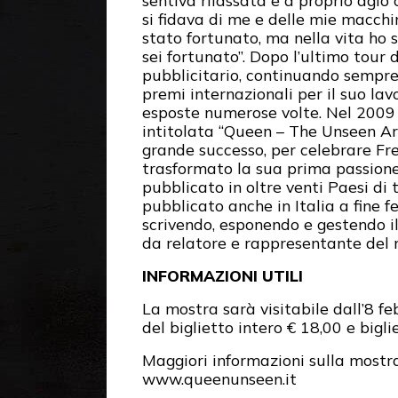
sentiva rilassata e a proprio agio 
si fidava di me e delle mie macchi
stato fortunato, ma nella vita ho s
sei fortunato”. Dopo l’ultimo tour
pubblicitario, continuando sempre
premi internazionali per il suo la
esposte numerose volte. Nel 2009 i
intitolata “Queen – The Unseen A
grande successo, per celebrare Fre
trasformato la sua prima passione 
pubblicato in oltre venti Paesi di 
pubblicato anche in Italia a fine f
scrivendo, esponendo e gestendo il 
da relatore e rappresentante del m
INFORMAZIONI UTILI
La mostra sarà visitabile dall’8 fe
del biglietto intero € 18,00 e bigli
Maggiori informazioni sulla mostra, 
www.queenunseen.it