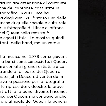
articolare attenzione al cantante
che del cantante, catturate in
tografico, in cui Hince ha
 degli anni ’70, è stato una delle
nche di quelle sociale e culturale,
 le fotografie di Hince ci offrono
 dei Queen nella mostra è
ggetti fisici. La mostra, quindi,
tanti della band, ma un vero e
della musica nel 1973 come giovane
una band semisconosciuta, i Queen,
 con altri grandi artisti, tra cui
trando a far parte dei Queen a
sista John Deacon, diventando in
iva la passione per la fotografia
le riprese dei videoclip, le prove
itratti alla band, diventati iconici.
blica dei Queen, ma contiene anche
fo ufficiale dei Queen, la band si