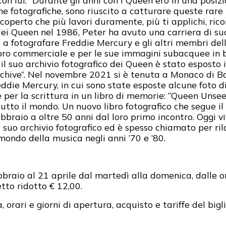
con lui. “Durante gli anni con i Queen ero in una posiz
ne fotografiche, sono riuscito a catturare queste rare
coperto che più lavori duramente, più ti applichi, rico
 dei Queen nel 1986, Peter ha avuto una carriera di s
 a fotografare Freddie Mercury e gli altri membri del
voro commerciale e per le sue immagini subacquee in b
l suo archivio fotografico dei Queen è stato esposto 
rchive”. Nel novembre 2021 si è tenuta a Monaco di B
ddie Mercury, in cui sono state esposte alcune foto d
per la scrittura in un libro di memorie: “Queen Unsee
tutto il mondo. Un nuovo libro fotografico che segue il
ebbraio a oltre 50 anni dal loro primo incontro. Oggi 
suo archivio fotografico ed è spesso chiamato per rila
ondo della musica negli anni ’70 e ’80.
bbraio al 21 aprile dal martedì alla domenica, dalle o
etto ridotto € 12,00.
orari e giorni di apertura, acquisto e tariffe del bigli