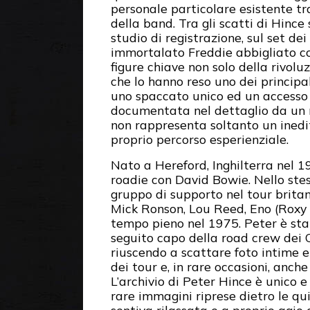
personale particolare esistente t
della band. Tra gli scatti di Hinc
studio di registrazione, sul set de
immortalato Freddie abbigliato com
figure chiave non solo della rivol
che lo hanno reso uno dei principali
uno spaccato unico ed un accesso p
documentata nel dettaglio da un ri
non rappresenta soltanto un inedi
proprio percorso esperienziale.
Nato a Hereford, Inghilterra nel 
roadie con David Bowie. Nello ste
gruppo di supporto nel tour britann
Mick Ronson, Lou Reed, Eno (Roxy 
tempo pieno nel 1975. Peter è sta
seguito capo della road crew dei Q
riuscendo a scattare foto intime e 
dei tour e, in rare occasioni, anche
L’archivio di Peter Hince è unico
rare immagini riprese dietro le qu