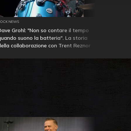
ROCK NEWS
Dave Grohl: "Non so contare il tempo
quando suono la batteria". La storia
della collaborazione con Trent Reznor