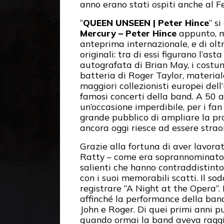
anno erano stati ospiti anche al F
“
QUEEN UNSEEN | Peter Hince
” s
Mercury – Peter Hince
appunto, ma
anteprima internazionale, e di olt
originali: tra di essi figurano l’a
autografata di Brian May, i costum
batteria di Roger Taylor, material
maggiori collezionisti europei dell
famosi concerti della band. A 50 a
un’occasione imperdibile, per i fan
grande pubblico di ampliare la pr
ancora oggi riesce ad essere stra
Grazie alla fortuna di aver lavora
Ratty – come era soprannominato P
salienti che hanno contraddistint
con i suoi memorabili scatti. Il s
registrare “A Night at the Opera”.
affinché la performance della band
John e Roger. Di quei primi anni p
quando ormai la band aveva raggiun