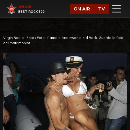
Vai al contenuto
Virgin Radio
ON AIR
ON AIR
TV
BEST ROCK 500
Virgin Radio
›
Foto
›
Foto
›
Pamela Anderson e Kid Rock. Guarda le foto
del matrimonio!