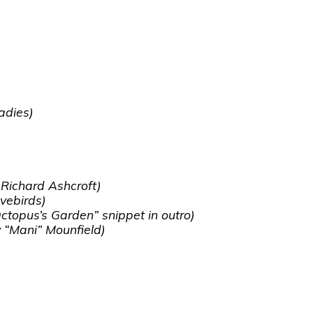
ladies
)
 Richard Ashcroft
)
ovebirds
)
ctopus’s Garden” snippet in outro)
 “Mani” Mounfield
)