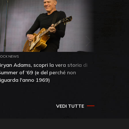
ROCK NEWS
ROCK NEW
Bryan Adams, scopri la vera storia di
Anthony 
Summer of ‘69 (e del perché non
mia amic
riguarda l'anno 1969)
VEDI TUTTE