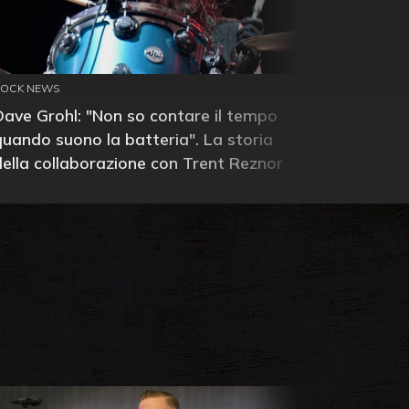
ROCK NEWS
Dave Grohl: "Non so contare il tempo
quando suono la batteria". La storia
della collaborazione con Trent Reznor