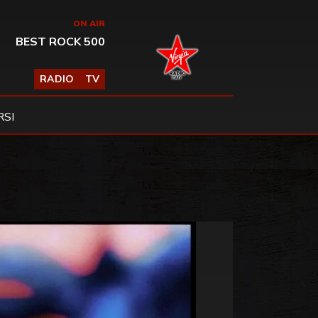
ON AIR
BEST ROCK 500
RADIO
TV
SI