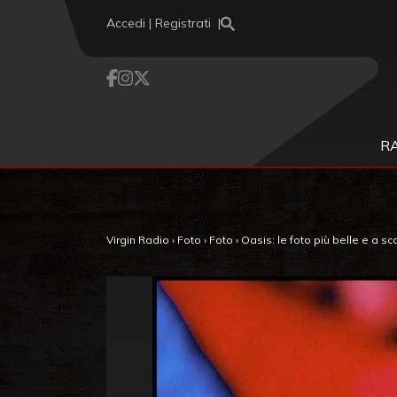
Vai al contenuto
Accedi | Registrati
R
Virgin Radio
›
Foto
›
Foto
›
Oasis: le foto più belle e a s