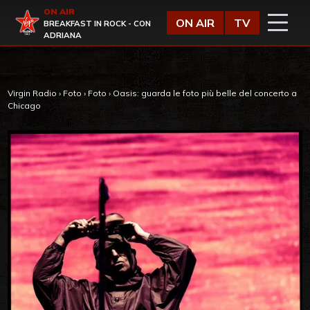
Vai al contenuto
ON AIR
Virgin Radio
ON AIR
TV
BREAKFAST IN ROCK - CON
ADRIANA
Virgin Radio
›
Foto
›
Foto
›
Oasis: guarda le foto più belle del concerto a
Chicago