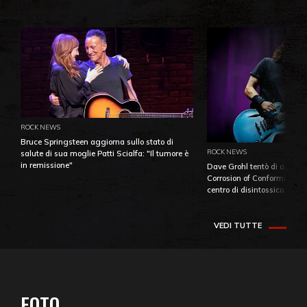
ROCK NEWS
Bruce Springsteen aggiorna sullo stato di
ROCK NEWS
salute di sua moglie Patti Scialfa: "Il tumore è
in remissione"
Dave Grohl tentò di aiutare
Corrosion of Conformity fino
centro di disintossicazione
VEDI TUTTE
FOTO