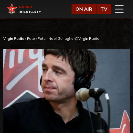
Vai al contenuto
Virgin Radio
ON AIR
ON AIR
TV
ROCK PARTY
Virgin Radio
›
Foto
›
Foto
›
Noel Gallagher@Virgin Radio