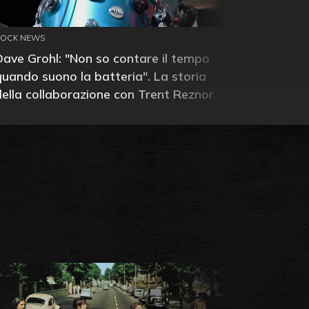
ROCK NEWS
Dave Grohl: "Non so contare il tempo
quando suono la batteria". La storia
della collaborazione con Trent Reznor