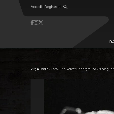
Vai al contenuto
Accedi | Registrati
R
Virgin Radio
›
Foto
›
The Velvet Underground
›
Nico: guar