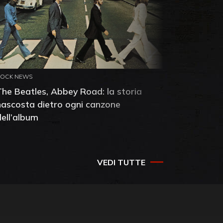
ROCK NEWS
ROCK NEW
The Beatles, Abbey Road: la storia
Neil You
nascosta dietro ogni canzone
dell'alb
dell’album
che salv
success
VEDI TUTTE