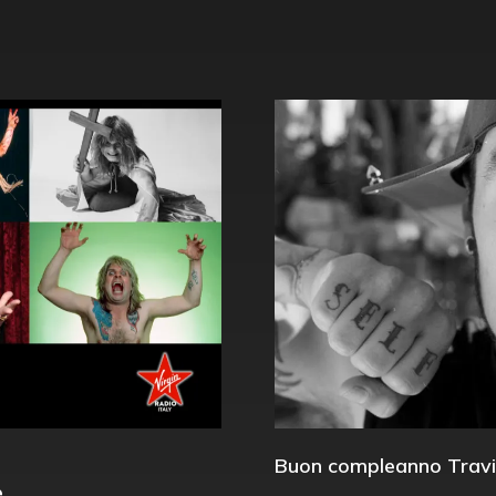
Buon compleanno Travi
e