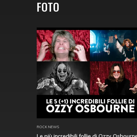
FOTO
ROCK NEWS
Le più incredibili follie di Ozzy Osbourn