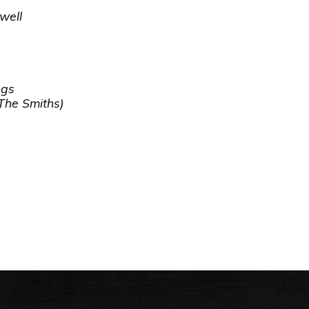
well
ngs
(The Smiths)