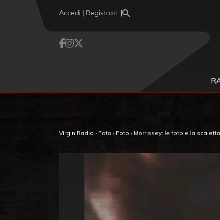
Vai al contenuto
Accedi | Registrati
R
Virgin Radio
›
Foto
›
Foto
›
Morrissey: le foto e la scalet