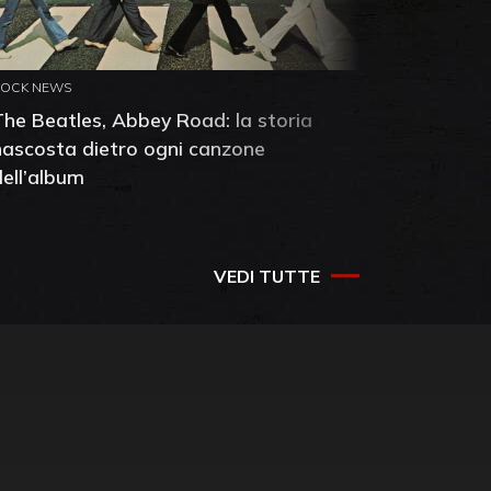
ROCK NEWS
ROCK NEW
The Beatles, Abbey Road: la storia
Neil You
nascosta dietro ogni canzone
dell'alb
dell’album
che salv
success
VEDI TUTTE