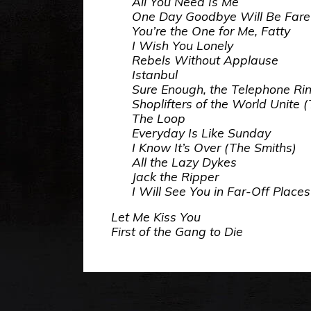
All You Need Is Me
One Day Goodbye Will Be Fare
You’re the One for Me, Fatty
I Wish You Lonely
Rebels Without Applause
Istanbul
Sure Enough, the Telephone Ri
Shoplifters of the World Unite 
The Loop
Everyday Is Like Sunday
I Know It’s Over (The Smiths)
All the Lazy Dykes
Jack the Ripper
I Will See You in Far-Off Places
Let Me Kiss You
First of the Gang to Die