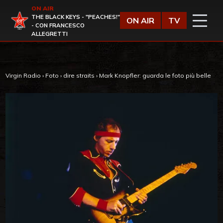
Vai al contenuto
ON AIR
Virgin Radio
THE BLACK KEYS - "PEACHES!"
ON AIR
TV
- CON FRANCESCO
ALLEGRETTI
Virgin Radio
›
Foto
›
dire straits
›
Mark Knopfler: guarda le foto più belle