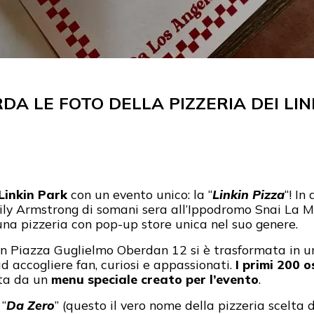
RDA LE FOTO DELLA PIZZERIA DEI LI
Linkin Park
con un evento unico: la “
Linkin Pizza
“! In
ly Armstrong di somani sera all’Ippodromo Snai La Mau
 una pizzeria con pop-up store unica nel suo genere.
n in Piazza Guglielmo Oberdan 12 si è trasformata in
ad accogliere fan, curiosi e appassionati.
I primi 200 
lta da un
menu speciale creato per l’evento
.
 “
Da Zero
” (questo il vero nome della pizzeria scelta 