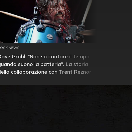
ROCK NEWS
Dave Grohl: "Non so contare il tempo
quando suono la batteria". La storia
della collaborazione con Trent Reznor