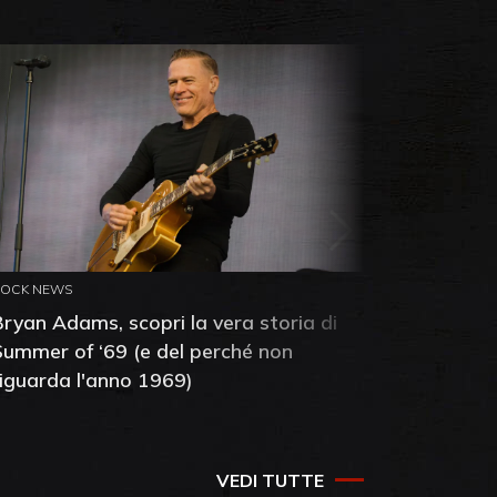
ROCK NEWS
ROCK NEW
Bryan Adams, scopri la vera storia di
Anthony 
Summer of ‘69 (e del perché non
mia amic
riguarda l'anno 1969)
VEDI TUTTE