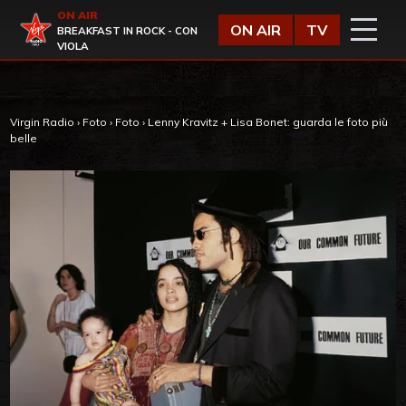
Vai al contenuto
ON AIR
Virgin Radio
ON AIR
TV
BREAKFAST IN ROCK - CON
VIOLA
Virgin Radio
›
Foto
›
Foto
›
Lenny Kravitz + Lisa Bonet: guarda le foto più
belle