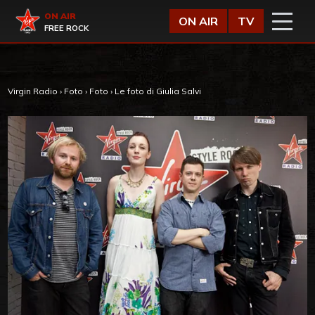
Vai al contenuto
Virgin Radio
ON AIR
ON AIR
TV
FREE ROCK
Virgin Radio
›
Foto
›
Foto
›
Le foto di Giulia Salvi