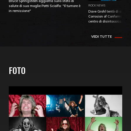
Bruce Springsteen aggiorna sullo stato di
ROCK NEWS
salute di sua moglie Patti Scialfa: "Il tumore è
in remissione"
Dave Grohl tentò di aiutare
Corrosion of Conformity fino
centro di disintossicazione
VEDI TUTTE
FOTO