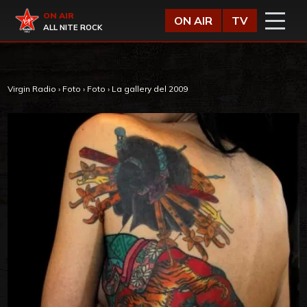
Vai al contenuto
Virgin Radio
ON AIR
ON AIR
TV
ALL NITE ROCK
Virgin Radio
›
Foto
›
Foto
›
La gallery del 2009