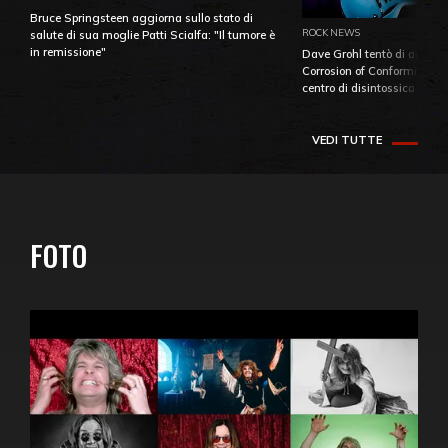
Bruce Springsteen aggiorna sullo stato di
ROCK NEWS
salute di sua moglie Patti Scialfa: "Il tumore è
in remissione"
Dave Grohl tentò di aiutare
Corrosion of Conformity fino
centro di disintossicazione
VEDI TUTTE
FOTO